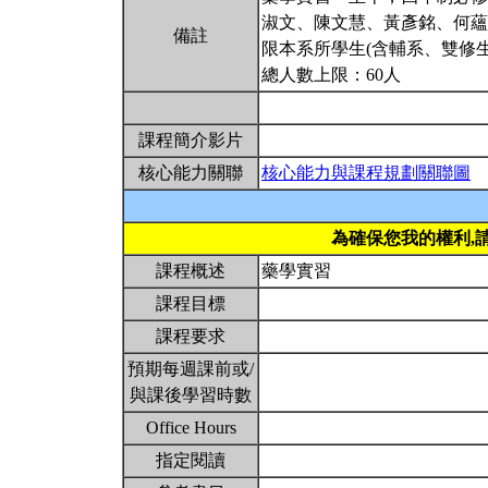
淑文、陳文慧、黃彥銘、何蘊
備註
限本系所學生(含輔系、雙修生
總人數上限：60人
課程簡介影片
核心能力關聯
核心能力與課程規劃關聯圖
為確保您我的權利,
課程概述
藥學實習
課程目標
課程要求
預期每週課前或/
與課後學習時數
Office Hours
指定閱讀