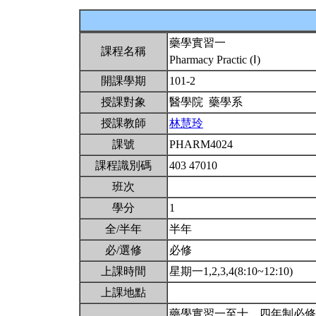
藥學實習一
課程名稱
Pharmacy Practic (Ⅰ)
開課學期
101-2
授課對象
醫學院 藥學系
授課教師
林慧玲
課號
PHARM4024
課程識別碼
403 47010
班次
學分
1
全/半年
半年
必/選修
必修
上課時間
星期一1,2,3,4(8:10~12:10)
上課地點
藥學實習一至十，四年制必修