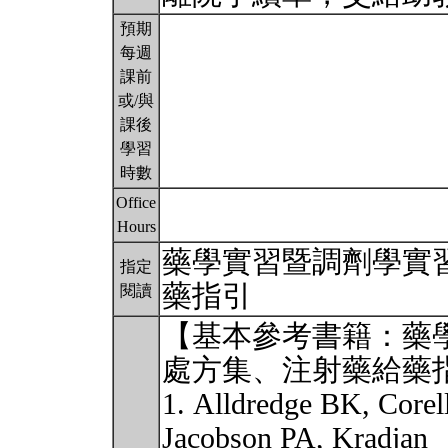
預期
每週
課前
或/與
課後
學習
時數
Office
Hours
藥學實習暨調劑學實
指定
藥指引
閱讀
【基本參考書籍：藥
處方集、注射藥給藥
1. Alldredge BK, Corel
Jacobson PA, Kradjan