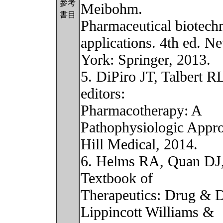
參考
Meibohm.
書目
Pharmaceutical biotech
applications. 4th ed. N
York: Springer, 2013.
5. DiPiro JT, Talbert 
editors:
Pharmacotherapy: A
Pathophysiologic Appr
Hill Medical, 2014.
6. Helms RA, Quan DJ,
Textbook of
Therapeutics: Drug & D
Lippincott Williams &