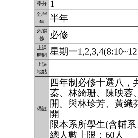
1
學分
全/半
半年
年
必/選
必修
修
上課
星期一1,2,3,4(8:10~12
時間
上課
地點
四年制必修十選八，
蓁、林綺珊、陳映蓉
開。與林珍芳、黃織
備註
開
限本系所學生(含輔系
總人數上限：60人