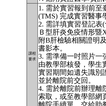
1. 需於實習報到前
(TMS) 完成實習醫
2. 需詳填實習登記表
Ｂ型肝炎免疫情形暨
附B肝檢驗相關證明
書影本。
課程
3. 需準備一吋照片
要求
由教學部核發，學生
實習期間如遺失識別
並於離院前交回。
4. 需於離院前辦理
索取，或至教學部網
離院手續單，交給助