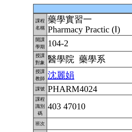
藥學實習一
課程
Pharmacy Practic (Ⅰ)
名稱
開課
104-2
學期
授課
醫學院 藥學系
對象
授課
沈麗娟
教師
PHARM4024
課號
課程
403 47010
識別
碼
班次