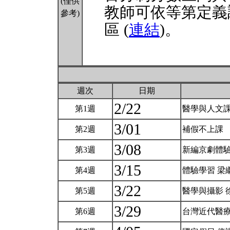
(僅供
教師可依等第定義
參考)
區 (
連結
)。
週次
日期
2/22
第1週
醫學與人文課
3/01
第2週
補假不上課
3/08
第3週
新編京劇體驗
3/15
第4週
體驗學習 梁
3/22
第5週
醫學與攝影 
3/29
第6週
台灣近代醫療