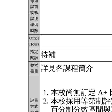
每週
課前
或/與
課後
學習
時數
Office
Hours
指定
待補
閱讀
參考
詳見各課程簡介
書目
本校尚無訂定 A+
本校採用等第制評
評量
方式
百分制分數區間與