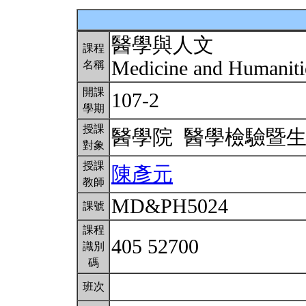
醫學與人文
課程
Medicine and Humanit
名稱
開課
107-2
學期
授課
醫學院 醫學檢驗暨
對象
授課
陳彥元
教師
MD&PH5024
課號
課程
405 52700
識別
碼
班次