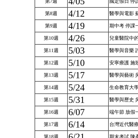
4/05
第7週
國定假日 停
4/12
第8週
醫學與電影 
4/19
第9週
期中考 停課
4/26
第10週
兒童醫院中的
5/03
第11週
醫學與音樂 
5/10
第12週
安寧療護 施
5/17
第13週
醫學與藝術 
5/24
第14週
生命教育大學
5/31
第15週
醫學與歷史 
6/07
第16週
端午節 放假
6/14
第17週
台灣近代醫療
6/21
第18週
期末考試 陳