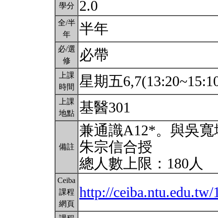
2.0
學分
全/半
半年
年
必/選
必帶
修
上課
星期五6,7(13:20~15:1
時間
上課
基醫301
地點
兼通識A12*。與吳
朱宗信合授
備註
總人數上限：180人
Ceiba
http://ceiba.ntu.edu.t
課程
網頁