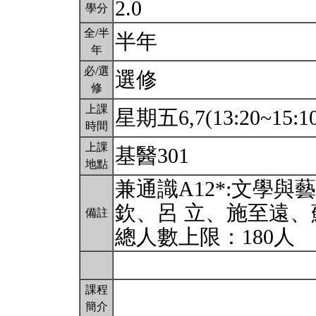
2.0
學分
全/半
半年
年
必/選
選修
修
上課
星期五6,7(13:20~15:1
時間
上課
基醫301
地點
兼通識A12*:文學
欽、呂 立、施至遠
備註
總人數上限：180人
課程
簡介