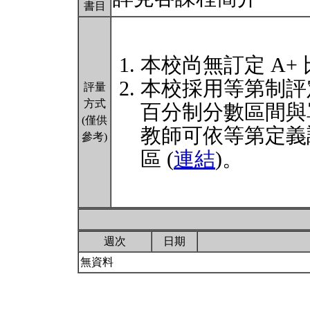
書目
本校尚無訂定 A+
本校採用等第制評
評量
方式
百分制分數區間與
(僅供
教師可依等第定義
參考)
區 (
連結
)。
週次
日期
無資料