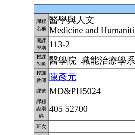
醫學與人文
課程
Medicine and Humanit
名稱
開課
113-2
學期
授課
醫學院 職能治療學
對象
授課
陳彥元
教師
MD&PH5024
課號
課程
405 52700
識別
碼
班次