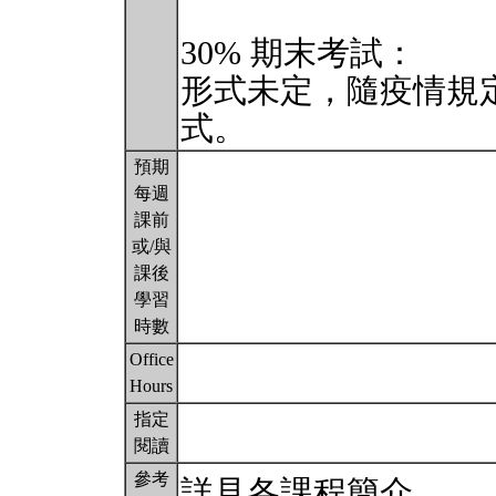
30% 期末考試：
形式未定，隨疫情規
式。
預期
每週
課前
或/與
課後
學習
時數
Office
Hours
指定
閱讀
參考
詳見各課程簡介