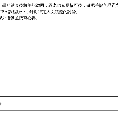
，學期結束後將筆記繳回，經老師審視核可後，確認筆記的品質
EIBA 課程版中，針對特定人文議題的討論。
上課外活動並撰寫心得。
介