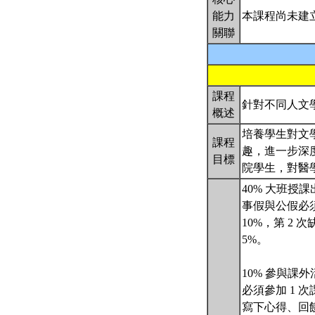
能力
本課程尚未建
關聯
課程
針對不同人文
概述
培養學生對文
課程
趣，進一步深
目標
院學生，對醫
40% 大班授
事假與公假必
10%，第 2 
5%。
10% 參與課外
必須參加 1 
寫下心得、回饋