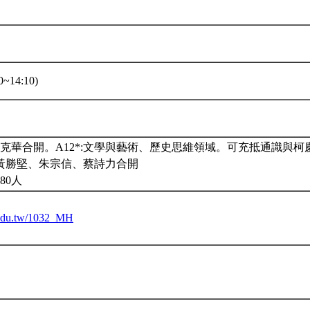
~14:10)
陳克華合開。A12*:文學與藝術、歷史思維領域。可充抵通識與
黃勝堅、朱宗信、蔡詩力合開
80人
u.edu.tw/1032_MH