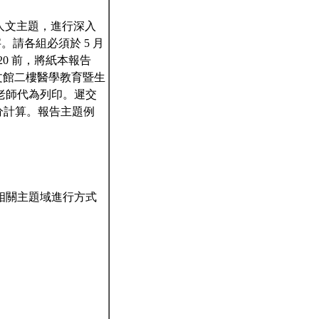
或人文主題，進行深入
。請各組必須於 5 月
20 前，將紙本報告
人文館二樓醫學教育暨生
老師代為列印。遲交
零分計算。報告主題例
相關主題域進行方式