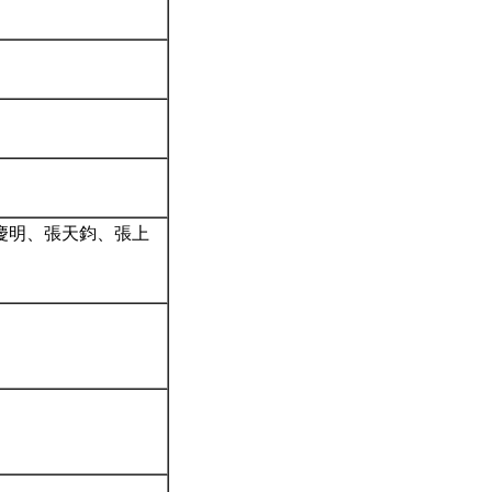
柯慶明、張天鈞、張上