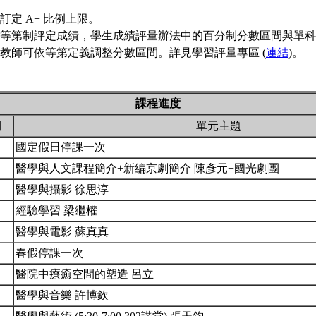
訂定 A+ 比例上限。
等第制評定成績，學生成績評量辦法中的百分制分數區間與單科
教師可依等第定義調整分數區間。詳見學習評量專區 (
連結
)。
課程進度
期
單元主題
國定假日停課一次
醫學與人文課程簡介+新編京劇簡介 陳彥元+國光劇團
醫學與攝影 徐思淳
經驗學習 梁繼權
醫學與電影 蘇真真
春假停課一次
醫院中療癒空間的塑造 呂立
醫學與音樂 許博欽