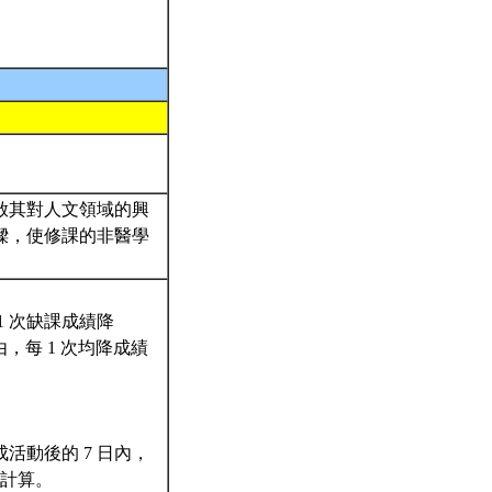
啟其對人文領域的興
樑，使修課的非醫學
。
 次缺課成績降
由，每 1 次均降成績
活動後的 7 日內，
分計算。