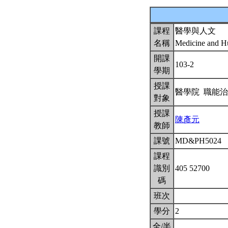
課程
醫學與人文
名稱
Medicine and H
開課
103-2
學期
授課
醫學院 職能
對象
授課
陳彥元
教師
課號
MD&PH5024
課程
識別
405 52700
碼
班次
學分
2
全/半