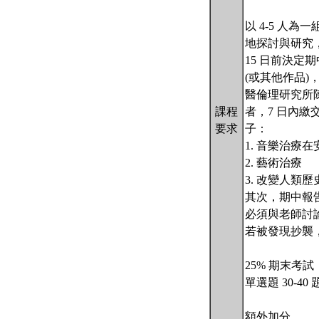
以 4-5 人
地探討與研究，
15 日前決定期
(或其他作品)
醫倫理研究所
課程
者，7 日內繳
要求
子：
1. 音樂治療
2. 藝術治療
3. 改變人類
其次，期中報
必須與老師討
若被發現抄襲
25% 期末考試
單選題 30-
額外加分