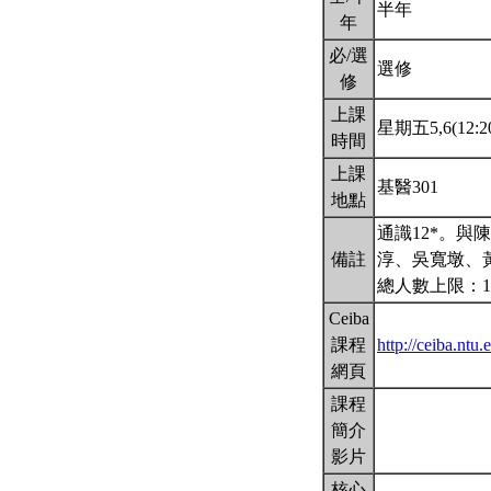
半年
年
必/選
選修
修
上課
星期五5,6(12:20
時間
上課
基醫301
地點
通識12*。與
備註
淳、吳寬墩、
總人數上限：1
Ceiba
課程
http://ceiba.nt
網頁
課程
簡介
影片
核心