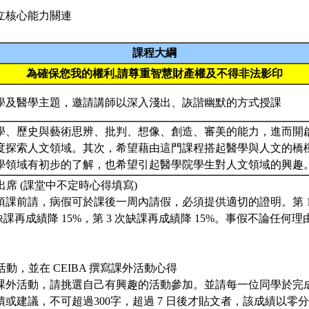
立核心能力關連
課程大綱
為確保您我的權利,請尊重智慧財產權及不得非法影印
學及醫學主題，邀請講師以深入淺出、詼諧幽默的方式授課
學、歷史與藝術思辨、批判、想像、創造、審美的能力，進而開
度探索人文領域。其次，希望藉由這門課程搭起醫學與人文的橋
學領域有初步的了解，也希望引起醫學院學生對人文領域的興趣
課出席 (課堂中不定時心得填寫)
須課前請，病假可於課後一周內請假，必須提供適切的證明。第 1
次缺課再成績降 15%，第 3 次缺課再成績降 15%。事假不論任何理
活動，並在 CEIBA 撰寫課外活動心得
次課外活動，請挑選自己有興趣的活動參加。並請每一位同學於完成
或建議，不可超過300字，超過 7 日後才貼文者，該成績以零