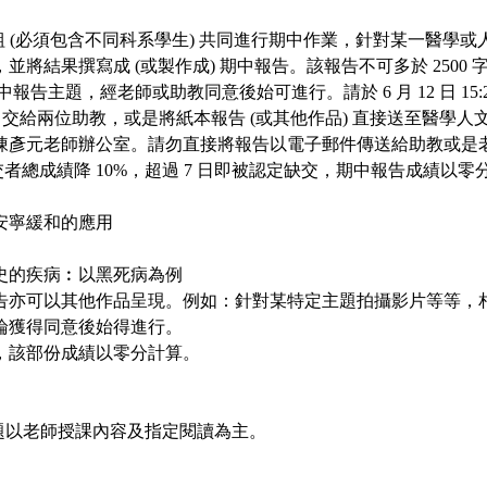
為一組 (必須包含不同科系學生) 共同進行期中作業，針對某一醫學
並將結果撰寫成 (或製作成) 期中報告。該報告不可多於 2500 字
中報告主題，經老師或助教同意後始可進行。請於 6 月 12 日 15:
，交給兩位助教，或是將紙本報告 (或其他作品) 直接送至醫學
陳彥元老師辦公室。請勿直接將報告以電子郵件傳送給助教或是
交者總成績降 10%，超過 7 日即被認定缺交，期中報告成績以
在安寧緩和的應用
歷史的疾病︰以黑死病為例
告亦可以其他作品呈現。例如：針對某特定主題拍攝影片等等，
論獲得同意後始得進行。
，該部份成績以零分計算。
40 題以老師授課內容及指定閱讀為主。