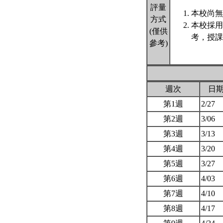
評量
本校尚無
方式
本校採用
(僅供
考，授課
參考)
週次
日
第1週
2/27
第2週
3/06
第3週
3/13
第4週
3/20
第5週
3/27
第6週
4/03
第7週
4/10
第8週
4/17