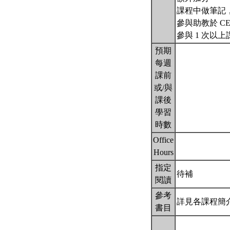
課程中做筆記
參與助教於 C
參與 1 次以
預期
每週
課前
或/與
課後
學習
時數
Office
Hours
指定
待補
閱讀
參考
詳見各課程簡
書目