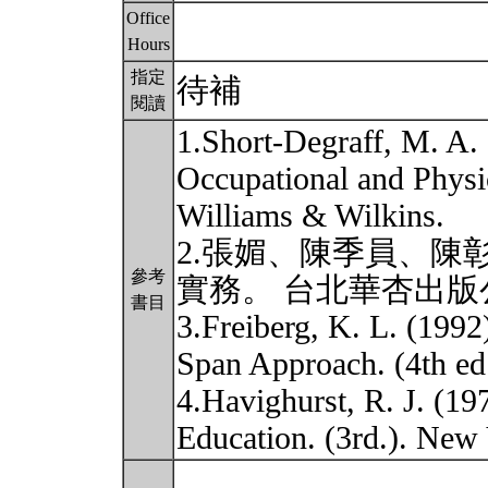
Office
Hours
指定
待補
閱讀
1.Short-Degraff, M. A
Occupational and Physic
Williams & Wilkins.
2.張媚、陳季員、陳彰惠
參考
實務。 台北華杏出版
書目
3.Freiberg, K. L. (199
Span Approach. (4th ed.
4.Havighurst, R. J. (1
Education. (3rd.). Ne