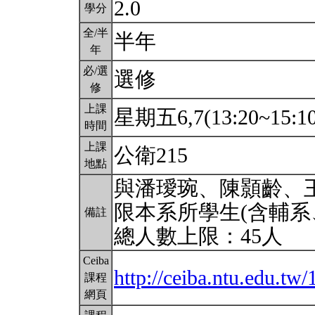
2.0
學分
全/半
半年
年
必/選
選修
修
上課
星期五6,7(13:20~15:1
時間
上課
公衛215
地點
與潘璦琬、陳顥齡、
限本系所學生(含輔系
備註
總人數上限：45人
Ceiba
http://ceiba.ntu.edu.t
課程
網頁