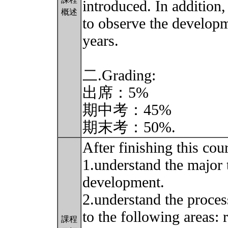
introduced. In addition,
概述
to observe the developm
years.
二.Grading:
出席：5%
期中考：45%
期末考：50%.
After finishing this cour
1.understand the major 
development.
2.understand the proce
to the following areas: 
課程