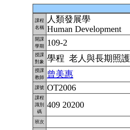
人類發展學
課程
Human Development
名稱
開課
109-2
學期
授課
學程 老人與長期照
對象
授課
曾美惠
教師
OT2006
課號
課程
409 20200
識別
碼
班次