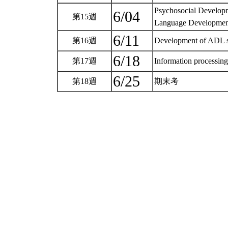
Psychosocial Develop
6/04
第15週
Language Developm
6/11
第16週
Development of ADL 
6/18
第17週
Information processing
6/25
第18週
期末考