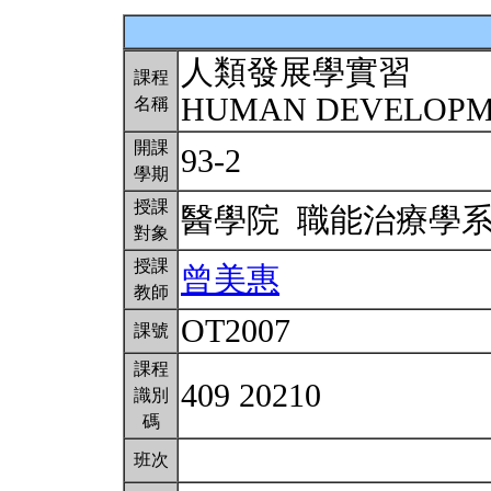
人類發展學實習
課程
HUMAN DEVELOPM
名稱
開課
93-2
學期
授課
醫學院 職能治療學
對象
授課
曾美惠
教師
OT2007
課號
課程
409 20210
識別
碼
班次