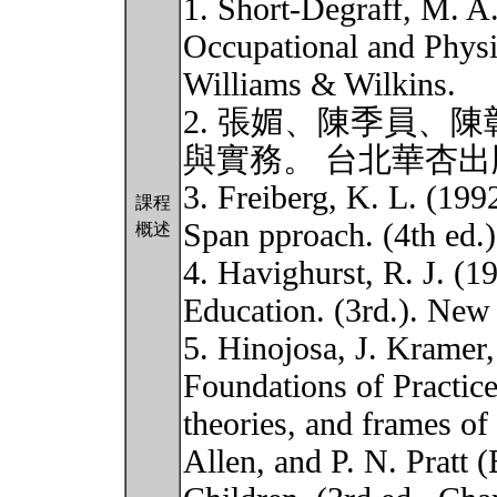
1. Short-Degraff, M. 
Occupational and Physi
Williams & Wilkins.
2. 張媚、陳季員、陳彰
與實務。 台北華杏
3. Freiberg, K. L. (19
課程
Span pproach. (4th ed.)
概述
4. Havighurst, R. J. (
Education. (3rd.). Ne
5. Hinojosa, J. Kramer,
Foundations of Practice
theories, and frames of
Allen, and P. N. Pratt 