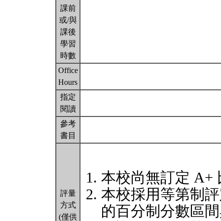
課前
或/與
課後
學習
時數
Office
Hours
指定
閱讀
參考
書目
本校尚無訂定 A+
本校採用等第制評
評量
方式
的百分制分數區間
(僅供