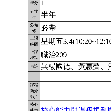
1
學分
全/半
半年
年
必/選
必帶
修
上課
星期五3,4(10:20~12:1
時間
上課
職治209
地點
與楊國德、黃惠聲、
備註
課程
簡介
影片
核心
核心能力與課程規劃
能力