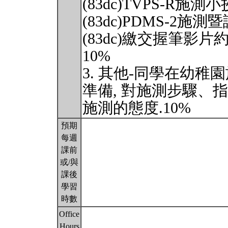
(83dc)TVPS-R施
(83dc)PDMS-2施
(83dc)繳交握筆影片
10%
3. 其他-同學在幼稚
準備, 對施測步驟、
施測的態度.10%
預期
每週
課前
或/與
課後
學習
時數
Office
Hours