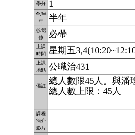
1
學分
全/半
半年
年
必/選
必帶
修
上課
星期五3,4(10:20~12:1
時間
上課
公職治431
地點
總人數限45人。與
備註
總人數上限：45人
課程
簡介
影片