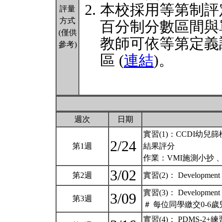
本校採用等第制評
評量
方式
百分制分數區間與
(僅供
教師可依等第定義
參考)
區 (
連結
)。
週次
日期
實習(1)：CCDI幼
2/24
第1週
結果評分
作業：VMI施測小抄 
3/02
第2週
實習(2)： Development of
實習(3)： Development of
3/09
第3週
＃ 每位同學繳交0-
實習(4)： PDMS-2+練習