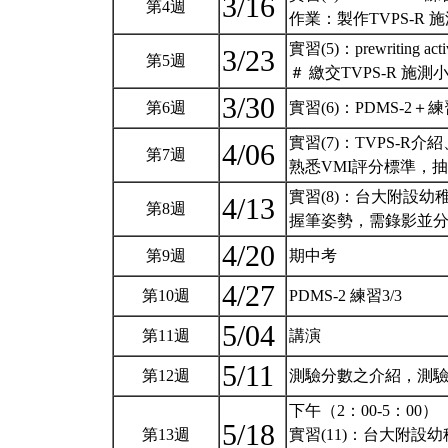
3/16
第4週
作業：製作TVPS-R 
實習(5)：prewriting activit
3/23
第5週
＃ 繳交TVPS-R 施測
3/30
第6週
實習(6)：PDMS-2＋練
實習(7)：TVPS-
4/06
第7週
熟悉VMI評分標準，抽
實習(8)：台大附設幼稚
4/13
第8週
握筆姿勢，需錄影並分類
4/20
第9週
期中考
4/27
第10週
PDMS-2 練習3/3
5/04
第11週
講演
5/11
第12週
測驗分數之介紹，測
下午（2：00-5：00）
5/18
第13週
實習(11)：台大附設幼稚園