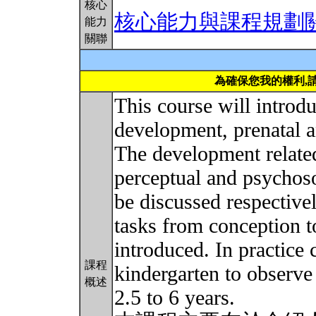
核心
核心能力與課程規劃
能力
關聯
為確保您我的權利,
This course will introd
development, prenatal 
The development related
perceptual and psychoso
be discussed respective
tasks from conception t
introduced. In practice c
課程
kindergarten to observe
概述
2.5 to 6 years.