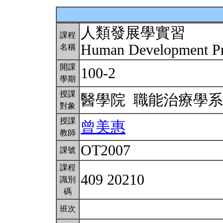
人類發展學實習
課程
Human Development Pr
名稱
開課
100-2
學期
授課
醫學院 職能治療學
對象
授課
曾美惠
教師
OT2007
課號
課程
409 20210
識別
碼
班次