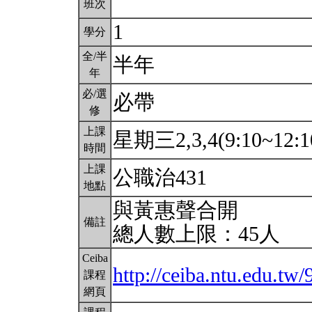
班次
1
學分
全/半
半年
年
必/選
必帶
修
上課
星期三2,3,4(9:10~12:1
時間
上課
公職治431
地點
與黃惠聲合開
備註
總人數上限：45人
Ceiba
http://ceiba.ntu.edu.tw
課程
網頁