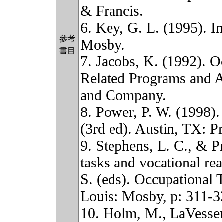
& Francis.
6. Key, G. L. (1995). In
參考
Mosby.
書目
7. Jacobs, K. (1992). 
Related Programs and A
and Company.
8. Power, P. W. (1998).
(3rd ed). Austin, TX: Pr
9. Stephens, L. C., & P
tasks and vocational rea
S. (eds). Occupational 
Louis: Mosby, p: 311-3
10. Holm, M., LaVesser,