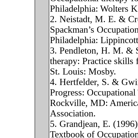
Philadelphia: Wolters K
2. Neistadt, M. E. & Cr
Spackman’s Occupationa
Philadelphia: Lippincott
3. Pendleton, H. M. & 
therapy: Practice skills
St. Louis: Mosby.
4. Hertfelder, S. & Gwi
Progress: Occupational
Rockville, MD: Americ
Association.
5. Grandjean, E. (1996)
Textbook of Occupatio