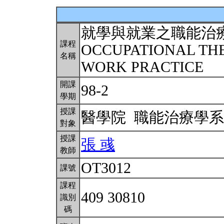
就學與就業之職能治
課程
OCCUPATIONAL TH
名稱
WORK PRACTICE
開課
98-2
學期
授課
醫學院 職能治療學
對象
授課
張 彧
教師
OT3012
課號
課程
409 30810
識別
碼