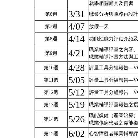
就學相關輔具及實習
3/31
第6週
職業分析與職務再設
4/07
第7週
放假一天
4/14
第8週
功能性能力評估介紹
職業輔導評量之內容
4/21
第9週
職業輔導評量方法與
4/28
第10週
評量工具分組報告—VCW
5/05
第11週
評量工具分組報告—VCW
5/12
第12週
評量工具分組報告—VCW
5/19
第13週
職業輔導評量報告之
職能復健（產業治療
5/26
第14週
職業傷病患者之職能
6/02
第15週
心智障礙者職業輔導