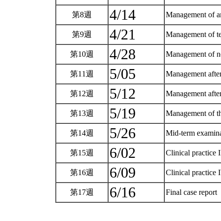
4/14
第8週
Management of art
4/21
第9週
Management of te
4/28
第10週
Management of ne
5/05
第11週
Management after
5/12
第12週
Management after
5/19
第13週
Management of th
5/26
第14週
Mid-term examin
6/02
第15週
Clinical practice 
6/09
第16週
Clinical practice
6/16
第17週
Final case report