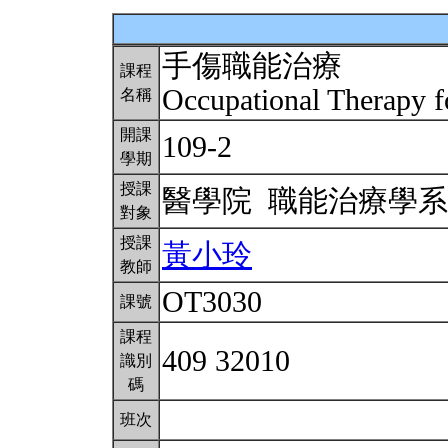
手傷職能治療
課程
Occupational Therapy f
名稱
開課
109-2
學期
授課
醫學院 職能治療學
對象
授課
黃小玲
教師
OT3030
課號
課程
409 32010
識別
碼
班次