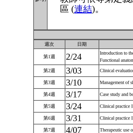
區 (
連結
)。
週次
日期
Introduction to th
2/24
第1週
Functional anat
3/03
第2週
Clinical evaluat
3/10
第3週
Management of ske
3/17
第4週
Case study and b
3/24
第5週
Clinical practice 
3/31
第6週
Clinical practice 
4/07
第7週
Therapeutic use o