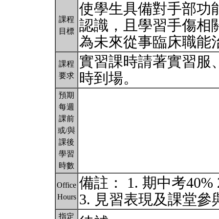
使學生具備對手部功
課程
認識，且學習手傷相
目標
為未來從事臨床職能
實習課時請著實習服
課程
時到場。
要求
預期
每週
課前
或/與
課後
學習
時數
備註： 1. 期中考40
Office
3. 見習表現及課堂參
Hours
指定