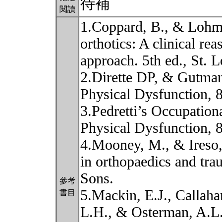
待補
閱讀
1.Coppard, B., & Lohma
orthotics: A clinical r
approach. 5th ed., St. 
2.Dirette DP, & Gutman
Physical Dysfunction, 8
3.Pedretti’s Occupationa
Physical Dysfunction, 
4.Mooney, M., & Ireso,
in orthopaedics and tr
Sons.
參考
5.Mackin, E.J., Callaha
書目
L.H., & Osterman, A.L. 