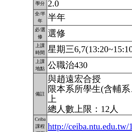
2.0
學分
全/半
半年
年
必/選
選修
修
上課
星期三6,7(13:20~15:1
時間
上課
公職治430
地點
與趙遠宏合授
限本系所學生(含輔系
備註
上
總人數上限：12人
Ceiba
http://ceiba.ntu.edu.t
課程