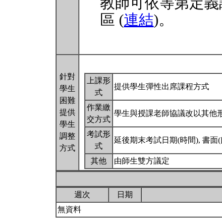
教師可依等第定義
區 (
連結
)。
針對
上課形
提供學生彈性出席課程方式
學生
式
困難
作業繳
提供
學生與授課老師協議改以其他
交方式
學生
考試形
調整
延後期末考試日期(時間), 書面
式
方式
其他
由師生雙方議定
週次
日期
無資料