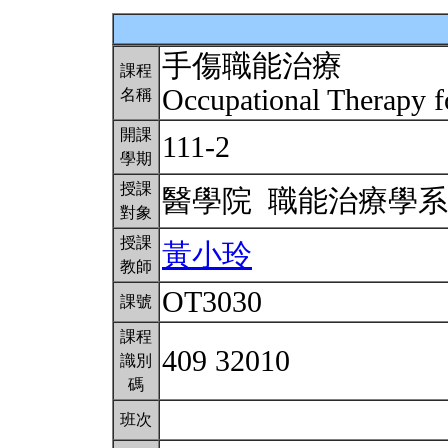
手傷職能治療
課程
Occupational Therapy f
名稱
開課
111-2
學期
授課
醫學院 職能治療學
對象
授課
黃小玲
教師
OT3030
課號
課程
409 32010
識別
碼
班次