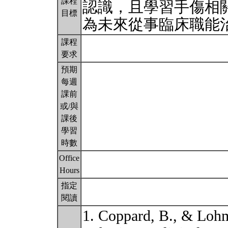
課程
認識，且學習手傷相
目標
為未來從事臨床職能
課程
要求
預期
每週
課前
或/與
課後
學習
時數
Office
Hours
指定
閱讀
1. Coppard, B., & Lohm