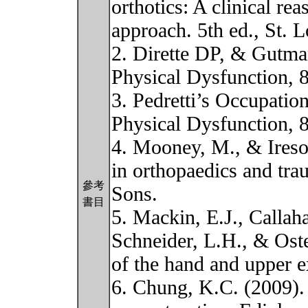
orthotics: A clinical r
approach. 5th ed., St. 
2. Dirette DP, & Gutma
Physical Dysfunction, 8
3. Pedretti’s Occupation
Physical Dysfunction, 
4. Mooney, M., & Ireso
in orthopaedics and tr
參考
Sons.
書目
5. Mackin, E.J., Callah
Schneider, L.H., & Oste
of the hand and upper e
6. Chung, K.C. (2009).