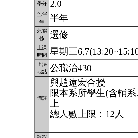
2.0
學分
全/半
半年
年
必/選
選修
修
上課
星期三6,7(13:20~15:1
時間
上課
公職治430
地點
與趙遠宏合授
限本系所學生(含輔系
備註
上
總人數上限：12人
課程