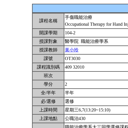
手傷職能治療
課程名稱
Occupational Therapy for Hand In
開課學期
104-2
授課對象
醫學院 職能治療學系
授課教師
黃小玲
課號
OT3030
課程識別碼
409 32010
班次
學分
2
全/半年
半年
必/選修
選修
上課時間
星期三6,7(13:20~15:10)
上課地點
公職治430
職能治療學系大三同學選修課程