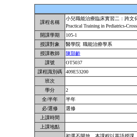
小兒職能治療臨床實習二：跨文
課程名稱
Practical Training in Pediatrics-Cross
開課學期
105-1
授課對象
醫學院 職能治療學系
授課教師
陳顥齡
課號
OT5037
課程識別碼
409E53200
班次
學分
2
全/半年
半年
必/選修
選修
上課時間
上課地點
初選不開放。本課程以英語授課