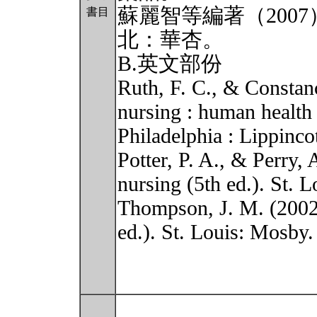
蘇麗智等編著（2007
書目
北：華杏。
B.英文部份
Ruth, F. C., & Constan
nursing : human health 
Philadelphia : Lippinco
Potter, P. A., & Perry,
nursing (5th ed.). St. 
Thompson, J. M. (2002)
ed.). St. Louis: Mosby.