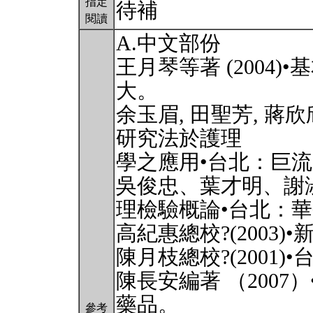
指定
待補
閱讀
A.中文部份
王月琴等著 (2004)
大。
余玉眉, 田聖芳, 蔣欣
研究法於護理
學之應用•台北：巨
吳俊忠、葉才明、謝淑珠
理檢驗概論•台北：
高紀惠總校?(2003
陳月枝總校?(2001
陳長安編著 （2007
藥品。
參考