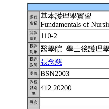
基本護理學實習
課程
Fundamentals of Nursi
名稱
開課
110-2
學期
授課
醫學院 學士後護理
對象
授課
張念慈
教師
BSN2003
課號
課程
412 20200
識別
碼
班次