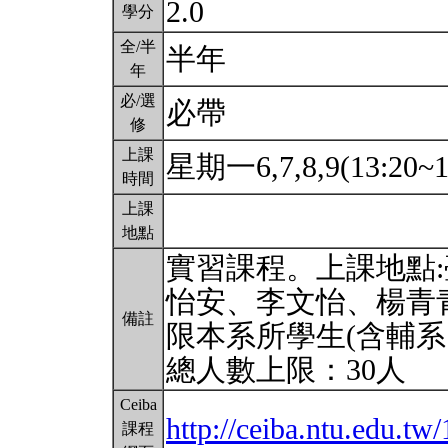
2.0
學分
全/半
半年
年
必/選
必帶
修
上課
星期一6,7,8,9(13:20~1
時間
上課
地點
實習課程。上課地點
怡安、李文怡、楊青
備註
限本系所學生(含輔系
總人數上限：30人
Ceiba
http://ceiba.ntu.edu.
課程