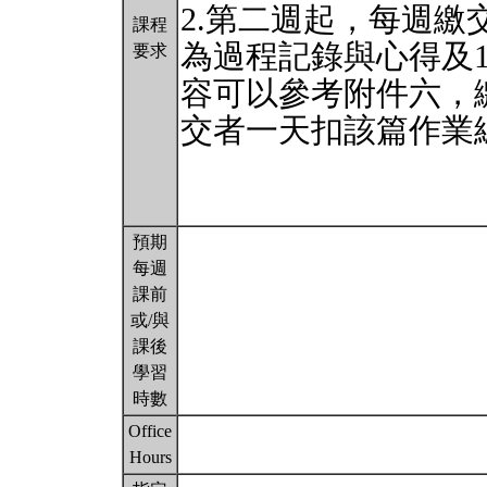
2.第二週起，每週繳
課程
為過程記錄與心得及
要求
容可以參考附件六，
交者一天扣該篇作業總
預期
每週
課前
或/與
課後
學習
時數
Office
Hours