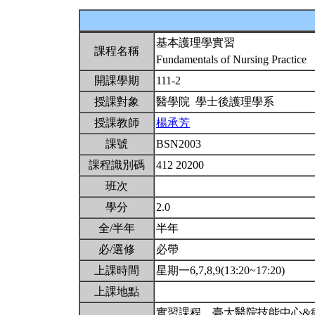
基本護理學實習
課程名稱
Fundamentals of Nursing Practice
開課學期
111-2
授課對象
醫學院 學士後護理學系
授課教師
楊承芳
課號
BSN2003
課程識別碼
412 20200
班次
學分
2.0
全/半年
半年
必/選修
必帶
上課時間
星期一6,7,8,9(13:20~17:20)
上課地點
實習課程。臺大醫院技能中心&