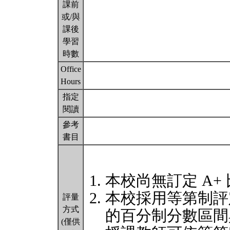
課前
或/與
課後
學習
時數
Office
Hours
指定
閱讀
參考
書目
本校尚無訂定 A+
本校採用等第制評
評量
方式
的百分制分數區間
(僅供