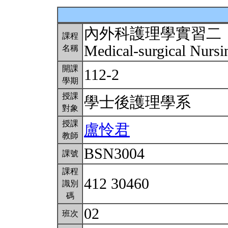
內外科護理學實習二
課程
Medical-surgical Nursi
名稱
開課
112-2
學期
授課
學士後護理學系
對象
授課
盧怜君
教師
BSN3004
課號
課程
412 30460
識別
碼
02
班次