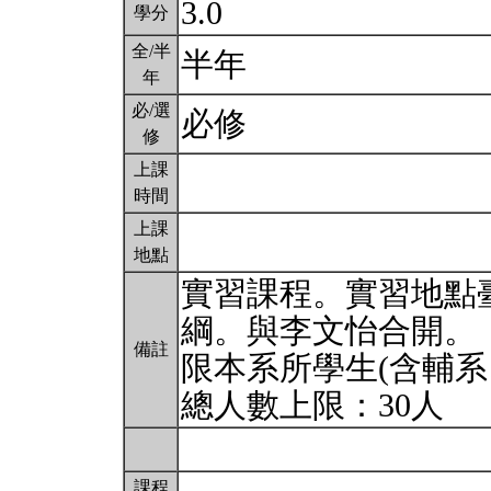
3.0
學分
全/半
半年
年
必/選
必修
修
上課
時間
上課
地點
實習課程。實習地點
綱。與李文怡合開。
備註
限本系所學生(含輔系
總人數上限：30人
課程