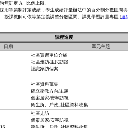
尚無訂定 A+ 比例上限。
採用等第制評定成績，學生成績評量辦法中的百分制分數區間與
，授課教師可依等第定義調整分數區間。詳見學習評量專區 (
連
課程進度
日期
單元主題
社區實習單位介紹
社區走訪/里民訪談
3
認識家訪個案
社區資料蒐集
確立衛教方向/主題
9
個案居家/安寧訪視
衛生所、戶政_社區資料收集
社區走訪
個案居家/安寧訪視
/16
衛生所、戶政_社區資料收集