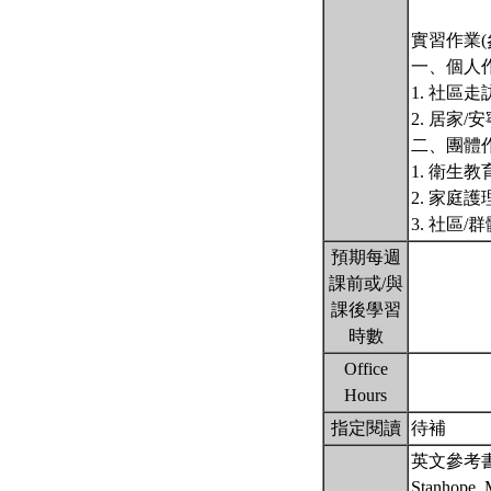
實習作業(參
一、個人
1. 社區
2. 居家
二、團體
1. 衛生
2. 家庭護
3. 社區/
預期每週
課前或/與
課後學習
時數
Office
Hours
指定閱讀
待補
英文參考
Stanhope, M