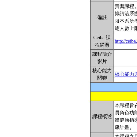
實習課程
排請洽系
備註
限本系所學
總人數上
Ceiba 課
http://ce
程網頁
課程簡介
影片
核心能力
核心能力
關聯
本課程旨
員角色功
課程概述
體健康指
康計畫。
本課程之