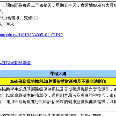
。上課時間為每週二至四整天，星期五半天，實習地點為台大雲
辦。
生(含輔系、雙修生)
限：30人
iba.ntu.edu.tw/1101BSN4005_01_CHNP
與課程規劃關聯圖
課程大綱
為確保您我的權利,請尊重智慧財產權及不得非法影印
在協助學生認識基層醫療保健系統及長期照護機構之實務運作，
能，以家庭為基本服務單位，運用創意思考及家庭訪視技巧，進
導；運用宏觀角度進行社區評估民眾的健康態度與健康需求，以
目的在協助學生獲得社區衛生護理實務經驗，使學生能夠：