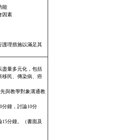
功能
會因素
行護理措施以滿足其
以盡量多元化，包括
新移民、傳染病、癌
應先與教學對象溝通教
分鐘，討論10分
15分鐘。（書面及