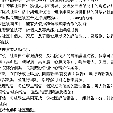
務中瞭解社區衛生護理人員在初級、次級及三級預防中的角色及
家庭及社區生活中與健康促進、健康維持及復健相關的健康及社
與長期照護整合之持續照護(continuing care)的觀念
康照護團隊中，能有效發揮跨領域團隊合作的功能
進階溝通技巧，於個人及專業能力上繼續成長
對社區中個人、家庭、及群體健康狀況的評估能力，及規劃、執
的能力
護理實習活動包括：
訪視：社區衛生家庭訪視，及出院病人的居家護理訪視。個案可
病（高血壓、糖尿病、高血脂、心臟病等）、獨居老人、失智、
出院轉介個案、長期照顧管理中心轉介個案等。
衛教：在門診或社區提供團體教學(需交書面報告)—執行衛教前
書寫教案，並進行場勘，以瞭解可能之教學資源。
護理報告：每位學生報告一個家庭為個案的護理報告，每人報告20
頭報告/組內報告，重點為護理問題及措施）
評估：每組學生共同完成一份社區評估報告，一組報告35分，討論
組內）
區特色參與社區活動。