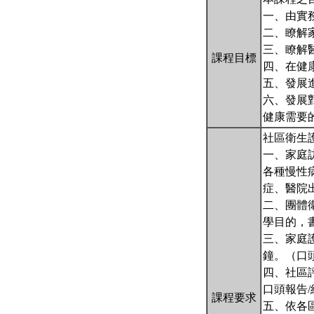
一、由實
二、瞭解
三、瞭解醫療
課程目標
四、在健
五、發展
六、發展
健康需要
社區衛生
一、家庭
各種慢性
症、醫院
二、團體
學目的，
三、家庭
鐘。（口
四、社區
口頭報告/
課程要求
五、依各