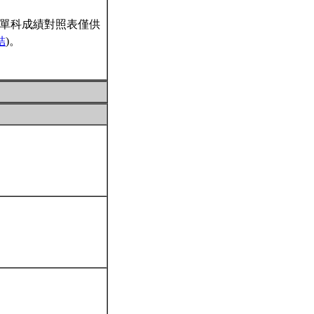
單科成績對照表僅供
結
)。