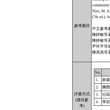
community 
Nies, M. A
(7th ed.). 
參考書目
中文參考
陳靜敏等
陳靜敏等
尹祚芊等
陳美燕等
No.
1.
家
2.
團
評量方式
3.
社
(僅供參
4.
學
考)