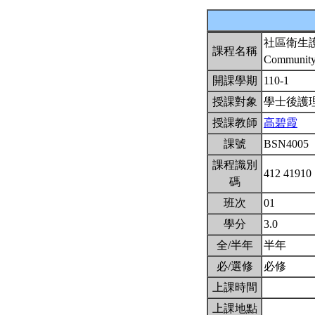
社區衛生
課程名稱
Community 
開課學期
110-1
授課對象
學士後護
授課教師
高碧霞
課號
BSN4005
課程識別
412 41910
碼
班次
01
學分
3.0
全/半年
半年
必/選修
必修
上課時間
上課地點