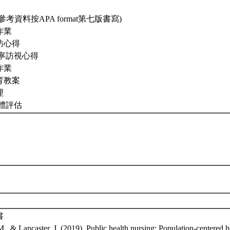
考資料按APA format第七版書寫)
作業
走訪心得
/安寧訪視心得
作業
教育教案
理
群體評估
書
., & Lancaster, J. (2019). Public health nursing: Population-centered he