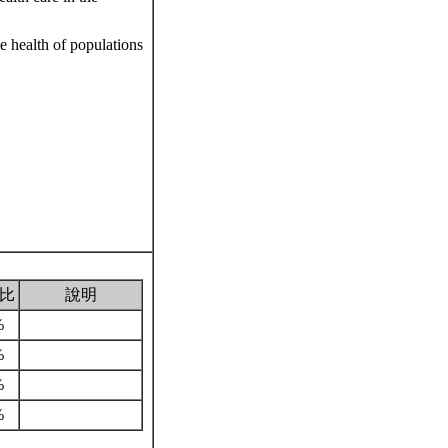
 health of populations
比
說明
%
%
%
%