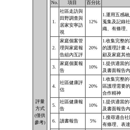
No.
項目
百分比
社區走訪與
1.運用五感融
田野調查與
1.
12%
蒐集及記錄社區
居家安寧訪
織、有條理
視
家庭個案管
1.收集完整
2.
理與家庭報
20%
的護理計畫 4
告組內互評
顧及家庭其他
家庭個案報
1.提供適當
3.
10%
告
及書面報告
1.收集完整的
社區健康評
4.
20%
區護理需要的
估
合作精神
評量
社區健康報
1.提供適當
5.
10%
方式
告
及書面報告
(僅供
1.搜尋適合
6.
讀書報告
5%
參考)
有條理、表