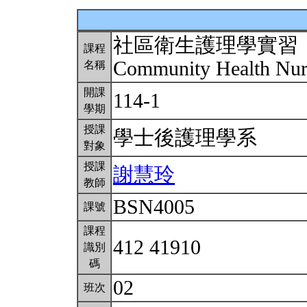
社區衛生護理學實習
課程
Community Health Nur
名稱
開課
114-1
學期
授課
學士後護理學系
對象
授課
謝慧玲
教師
BSN4005
課號
課程
412 41910
識別
碼
02
班次