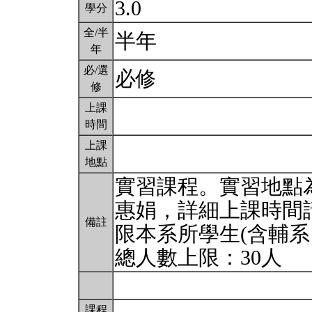
3.0
學分
全/半
半年
年
必/選
必修
修
上課
時間
上課
地點
實習課程。實習地點
惠娟，詳細上課時間請見
備註
限本系所學生(含輔系
總人數上限：30人
課程