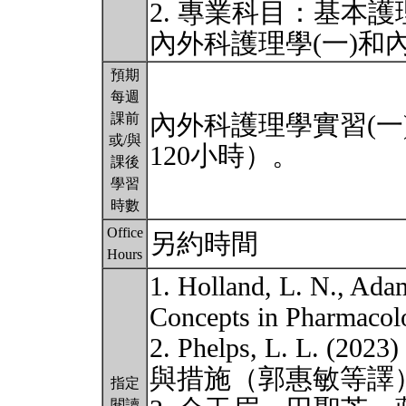
2. 專業科目：基本
內外科護理學(一)和
預期
每週
內外科護理學實習(一
課前
或/與
120小時）。
課後
學習
時數
Office
另約時間
Hours
1. Holland, L. N., Adam
Concepts in Pharmacolo
2. Phelps, L. L.
與措施（郭惠敏等譯）
指定
閱讀