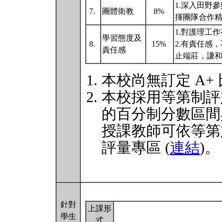
1.深入田野
7.
團體衛教
8%
揮團隊合作精
1.對護理工
學習態度及
8.
15%
2.有責任感
責任感
止端莊，謙和
本校尚無訂定 A+
本校採用等第制評
的百分制分數區間
授課教師可依等第
評量專區 (
連結
)。
針對
上課形
學生
式