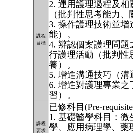
2. 運用護理過程及
（批判性思考能力、
3. 操作護理技術並
能）。
課程
4. 辨認個案護理問
目標
行護理活動（批判性
養）。
5. 增進溝通技巧（
6. 增進對護理專業
習）。
已修科目(Pre-requisite 
1. 基礎醫學科目：
課程
學、應用病理學、藥
要求