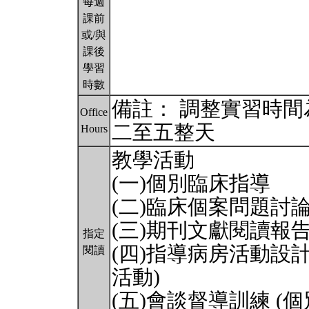
每週
課前
或/與
課後
學習
時數
備註： 調整實習時間為第一
Office
二至五整天
Hours
教學活動
(一)個別臨床指導
(二)臨床個案問題討論會(Pro
(三)期刊文獻閱讀報
指定
(四)指導病房活動設
閱讀
活動)
(五)會談督導訓練 (