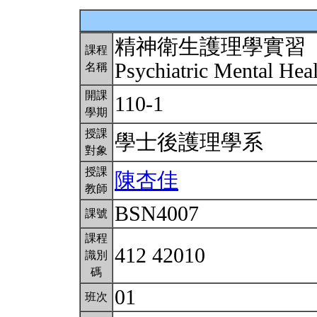
精神衛生護理學實習
課程
Psychiatric Mental Hea
名稱
開課
110-1
學期
授課
學士後護理學系
對象
授課
陳杏佳
教師
BSN4007
課號
課程
412 42010
識別
碼
01
班次