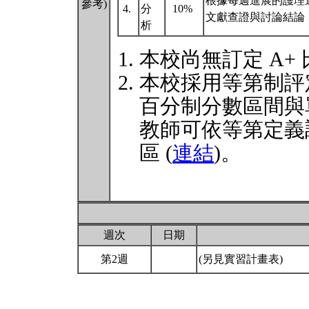
根據每週進展的護理
參考)
4.
分
10%
文獻查證與討論結論
析
本校尚無訂定 A+
本校採用等第制評
百分制分數區間與
教師可依等第定義
區 (
連結
)。
週次
日期
第2週
(另見實習計畫表)