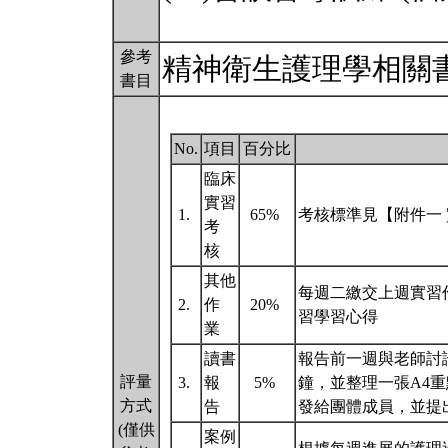
參考
精神衛生護理學相關
書目
No.
項目
百分比
臨床
實習
1.
65%
考核標準見【附件一
考
核
其他
每週二繳交上週實習
2.
作
20%
習學習心得
業
讀書
報告前一週與老師討論
評量
3.
報
5%
鐘，並整理一張A4
方式
告
發給團體成員，並提
(僅供
案例