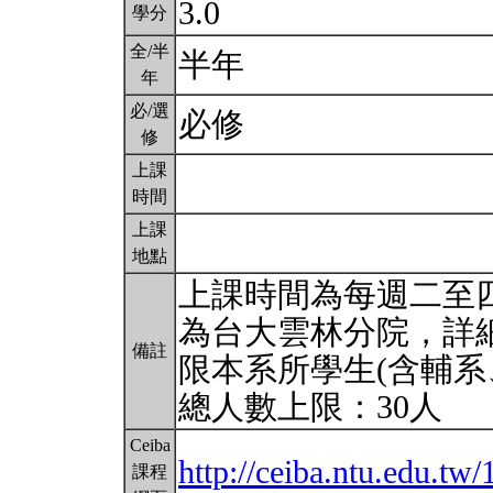
3.0
學分
全/半
半年
年
必/選
必修
修
上課
時間
上課
地點
上課時間為每週二至
為台大雲林分院，詳
備註
限本系所學生(含輔系
總人數上限：30人
Ceiba
http://ceiba.ntu.edu.
課程