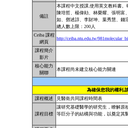
本課程中文授課,使用英文教科書。
陳培哲、楊偉勛、林榮耀、張明富
備註
如、鄧述諄、李財坤、葉秀慧、錢
總人數上限：200人
Ceiba 課程
http://ceiba.ntu.edu.tw/981molecular_b
網頁
課程簡介
影片
核心能力
本課程尚未建立核心能力關連
關聯
為確保您我的權利,
課程概述
見醫衛共同課程時間表
讓研究基礎醫學的研究生，瞭解原
課程目標
等巨分子的結構與功能，以奠定其