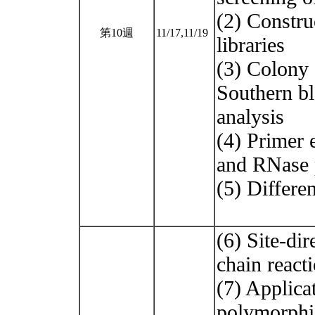
(2) Constr
第10週
11/17,11/19
libraries
(3) Colony 
Southern bl
analysis
(4) Primer 
and RNase 
(5) Differen
(6) Site-di
chain react
(7) Applica
polymorphi