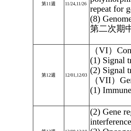
第11週
11/24,11/26
repeat for g
(8) Genome
第二次期中考
（VI）Constr
(1) Signal 
(2) Signal 
第12週
12/01,12/03
（VII）Gene
(1) Immune
(2) Gene r
interferen