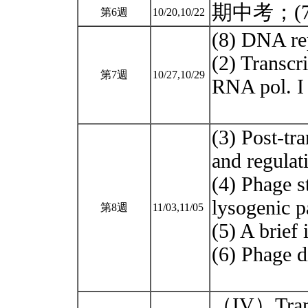
期中考；(7) 
第6週
10/20,10/22
(8) DNA rep
(2) Transcr
第7週
10/27,10/29
RNA pol. I 
(3) Post-tr
and regulat
(4) Phage st
lysogenic 
第8週
11/03,11/05
(5) A brief 
(6) Phage d
（IV）Trans