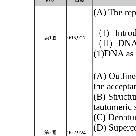
(A) The repl
（I）Introd
第1週
9/15,9/17
（II）DNA st
(1)DNA as s
(A) Outline
the accepta
(B) Structur
tautomeric
(C) Denatu
(D) Superc
第2週
9/22,9/24