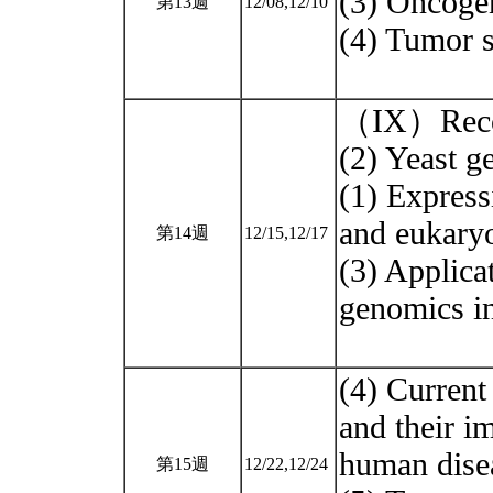
(3) Oncoge
第13週
12/08,12/10
(4) Tumor 
（IX）Reco
(2) Yeast ge
(1) Express
and eukaryo
第14週
12/15,12/17
(3) Applica
genomics in
(4) Current
and their i
human dise
第15週
12/22,12/24