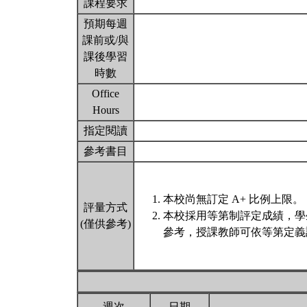
課程要求
預期每週
課前或/與
課後學習
時數
Office
Hours
指定閱讀
參考書目
本校尚無訂定 A+ 比例上限。
評量方式
本校採用等第制評定成績，學
(僅供參考)
參考，授課教師可依等第定義
週次
日期