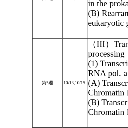
in the prok
(B) Rearran
eukaryotic
（III）Trans
processing
(1) Transcr
RNA pol. a
(A) Transcr
第5週
10/13,10/15
Chromatin 
(B) Transcr
Chromatin 