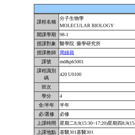
分子生物學
課程名稱
MOLECULAR BIOLOGY
開課學期
98-1
授課對象
醫學院 藥學研究所
授課教師
周綠蘋
課號
md&ph5001
課程識別
420 U0100
碼
班次
學分
4
全/半年
半年
必/選修
必修
上課時間
星期二8,9(15:30~17:20)星期四8,9(15:
上課地點
基醫301基醫301