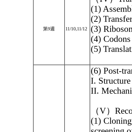
(1) Assembl
(2) Transfe
(3) Ribosom
第9週
11/10,11/12
(4) Codons 
(5) Translat
(6) Post-tr
I. Structure
II. Mechani
（V）Recom
(1) Clonin
screening o