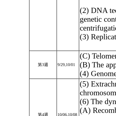
(2) DNA te
genetic con
centrifugat
(3) Replic
(C) Telome
(B) The app
第3週
9/29,10/01
(4) Genome
(5) Extrac
chromosome
(6) The dy
(A) Recomb
第4週
10/06,10/08