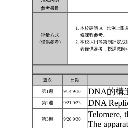
參考書目
本校建議 A+ 比例上
評量方式
修課程參考。
(僅供參考)
本校採用等第制評定成
表僅供參考，授課教師
週次
日期
DNA的
第1週
9/14,9/16
DNA Repli
第2週
9/21,9/23
Telomere, t
第3週
9/28,9/30
The appara