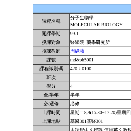
分子生物學
課程名稱
MOLECULAR BIOLOGY
開課學期
99-1
授課對象
醫學院 藥學研究所
授課教師
周綠蘋
課號
md&ph5001
課程識別碼
420 U0100
班次
學分
4
全/半年
半年
必/選修
必修
上課時間
星期二8,9(15:30~17:20)星期四8,
上課地點
基醫301基醫301
本課程中文授課,使用英文教