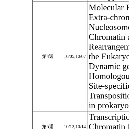
Molecular 
Extra-chr
Nucleosom
Chromatin 
Rearrangem
the Eukary
第4週
10/05,10/07
Dynamic g
Homologous
Site-specif
Transpositi
in prokary
Transcripti
Chromatin P
第5週
10/12,10/14