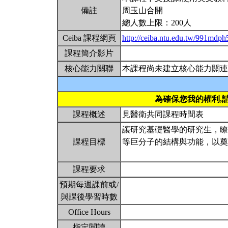
備註
周玉山合開
總人數上限：200人
Ceiba 課程網頁
http://ceiba.ntu.edu.tw/991mdp
課程簡介影片
核心能力關聯
本課程尚未建立核心能力關連
為確保您我的權利,
課程概述
見醫衛共同課程時間表
讓研究基礎醫學的研究生，瞭
課程目標
等巨分子的結構與功能，以
課程要求
預期每週課前或/
與課後學習時數
Office Hours
指定閱讀