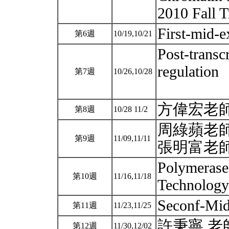
2010 Fall T
First-mid-
第6週
10/19,10/21
Post-transc
regulation
第7週
10/26,10/28
方偉宏老
第8週
10/28 11/2
周綠蘋老
第9週
11/09,11/11
張明富老師
Polymerase
第10週
11/16,11/18
Technology
Seconf-Mi
第11週
11/23,11/25
許秉寧 老
第12週
11/30,12/02