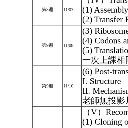
（IV）Transl
(1) Assembly 
第8週
11/03
(2) Transfer 
(3) Ribosomes
(4) Codons an
第9週
11/08
(5) Transla
一次上課相
(6) Post-tran
I. Structure
第9週
11/10
II. Mechani
老師無投影
（V）Recomb
(1) Cloning