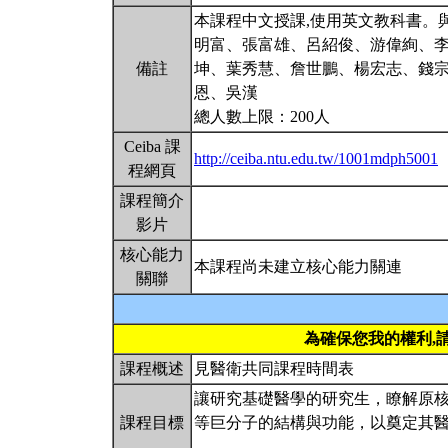
本課程中文授課,使用英文教科書。
明富、張富雄、呂紹俊、游偉絢、李
備註
坤、葉秀慧、詹世鵬、楊宏志、錢
恩、吳漢
總人數上限：200人
Ceiba 課
http://ceiba.ntu.edu.tw/1001mdph5001
程網頁
課程簡介
影片
核心能力
本課程尚未建立核心能力關連
關聯
為確保您我的權利,
課程概述
見醫衛共同課程時間表
讓研究基礎醫學的研究生，瞭解原
課程目標
等巨分子的結構與功能，以奠定其