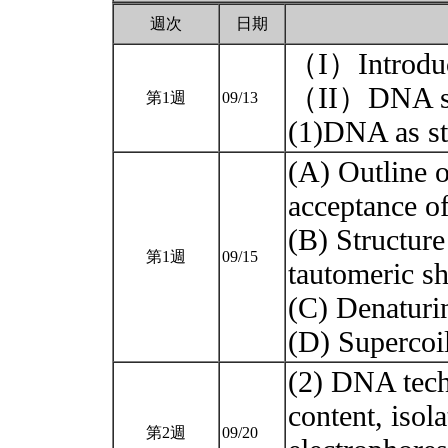
週次
日期
（I）Introduc
（II）DNA str
第1週
09/13
(1)DNA as st
(A) Outline o
acceptance o
(B) Structure
第1週
09/15
tautomeric s
(C) Denaturi
(D) Superco
(2) DNA tech
content, isol
第2週
09/20