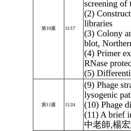
screening of 
(2) Construc
libraries
第10週
11/17
(3) Colony a
blot, Norther
(4) Primer e
RNase protec
(5) Different
(9) Phage stra
lysogenic pa
(10) Phage di
第11週
11/24
(11) A brief
中老師,楊