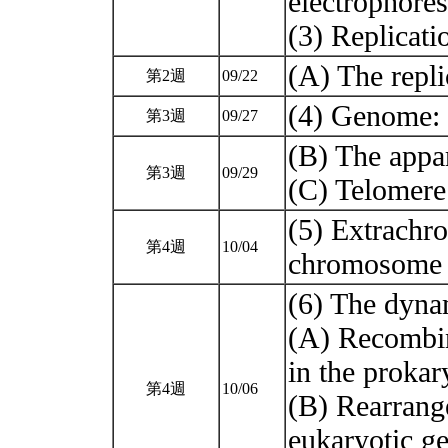
electrophores
(3) Replica
(A) The repli
第2週
09/22
(4) Genome: 
第3週
09/27
(B) The appa
第3週
09/29
(C) Telomer
(5) Extrach
第4週
10/04
chromosome 
(6) The dyn
(A) Recombin
in the proka
第4週
10/06
(B) Rearrang
eukaryotic 