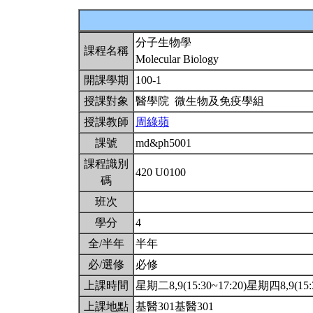
分子生物學
課程名稱
Molecular Biology
開課學期
100-1
授課對象
醫學院 微生物及免疫學組
授課教師
周綠蘋
課號
md&ph5001
課程識別
420 U0100
碼
班次
學分
4
全/半年
半年
必/選修
必修
上課時間
星期二8,9(15:30~17:20)星期四8,9(15:
上課地點
基醫301基醫301