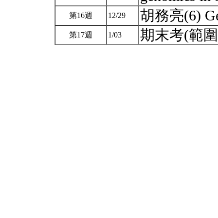
胡務亮(6) Gen
第16週
12/29
期末考(範圍12
第17週
1/03