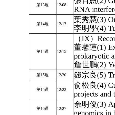
張百恩(2) Gene
第13週
12/08
RNA interfe
葉秀慧(3) On
第14週
12/13
李明學(4) Tum
（IX）Recomb
董馨蓮(1) Expr
第14週
12/15
prokaryotic a
詹世鵬(2) Yeast
錢宗良(5) Tran
第15週
12/20
俞松良(4) Curr
第15週
12/22
projects and 
余明俊(3) Appl
第16週
12/27
genomics in