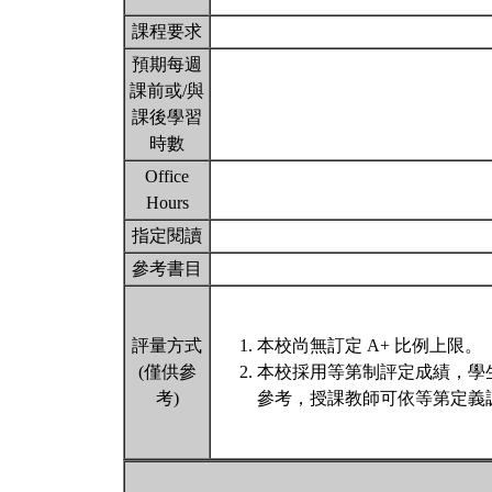
課程要求
預期每週
課前或/與
課後學習
時數
Office
Hours
指定閱讀
參考書目
評量方式
本校尚無訂定 A+ 比例上限。
(僅供參
本校採用等第制評定成績，學
考)
參考，授課教師可依等第定義調