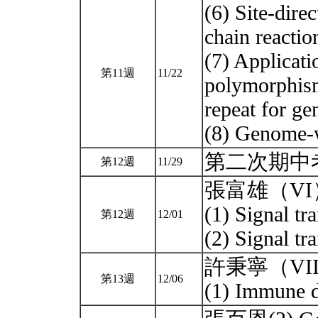
(6) Site-dir
chain reactio
(7) Applicati
第11週
11/22
polymorphism
repeat for ge
(8) Genome-w
第二次期中考(範
第12週
11/29
張富雄（VI）Con
(1) Signal tr
第12週
12/01
(2) Signal tr
許秉寧（VII）Ge
第13週
12/06
(1) Immune 