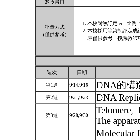
參考書目
本校尚無訂定 A+ 比例
評量方式
本校採用等第制評定成
(僅供參考)
表僅供參考，授課教師
週次
日期
DNA的
第1週
9/14,9/16
DNA Repli
第2週
9/21,9/23
Telomere, t
第3週
9/28,9/30
The appara
Molecular 