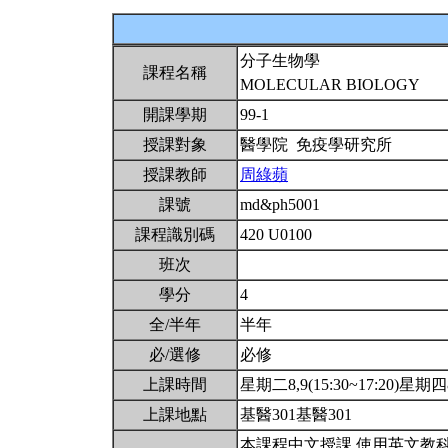
分子生物學
課程名稱
MOLECULAR BIOLOGY
開課學期
99-1
授課對象
醫學院 免疫學研究所
授課教師
周綠蘋
課號
md&ph5001
課程識別碼
420 U0100
班次
學分
4
全/半年
半年
必/選修
必修
上課時間
星期二8,9(15:30~17:20)星期四8,
上課地點
基醫301基醫301
本課程中文授課,使用英文教