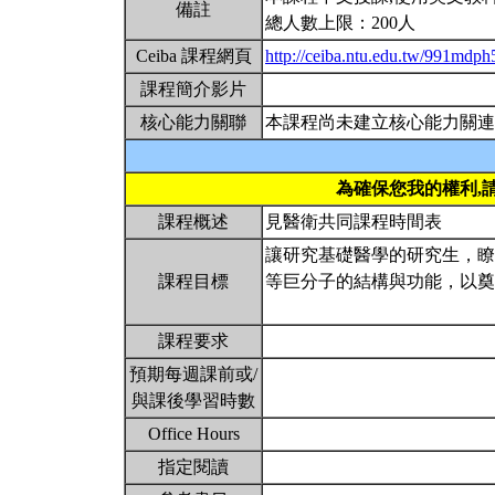
備註
總人數上限：200人
Ceiba 課程網頁
http://ceiba.ntu.edu.tw/991mdp
課程簡介影片
核心能力關聯
本課程尚未建立核心能力關連
為確保您我的權利,
課程概述
見醫衛共同課程時間表
讓研究基礎醫學的研究生，瞭
課程目標
等巨分子的結構與功能，以
課程要求
預期每週課前或/
與課後學習時數
Office Hours
指定閱讀