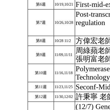
First-mid-
第6週
10/19,10/21
Post-transc
regulation
第7週
10/26,10/28
方偉宏老
第8週
10/28 11/2
周綠蘋老
第9週
11/09,11/11
張明富老師
Polymerase
第10週
11/16,11/18
Technology
Seconf-Mi
第11週
11/23,11/25
許秉寧 老
第12週
11/30,12/02
(12/7) Gene