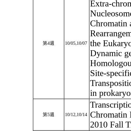
Extra-chr
Nucleosom
Chromatin 
Rearrangem
the Eukary
第4週
10/05,10/07
Dynamic g
Homologous
Site-specif
Transpositi
in prokary
Transcripti
Chromatin P
第5週
10/12,10/14
2010 Fall T