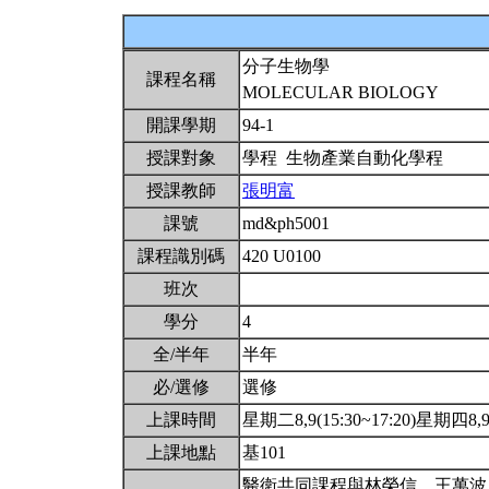
分子生物學
課程名稱
MOLECULAR BIOLOGY
開課學期
94-1
授課對象
學程 生物產業自動化學程
授課教師
張明富
課號
md&ph5001
課程識別碼
420 U0100
班次
學分
4
全/半年
半年
必/選修
選修
上課時間
星期二8,9(15:30~17:20)星期四8,9(
上課地點
基101
醫衛共同課程與林榮信、王萬波