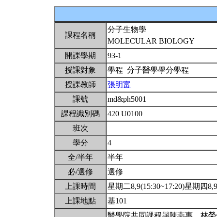
分子生物學
課程名稱
MOLECULAR BIOLOGY
開課學期
93-1
授課對象
學程 分子醫學學分學程
授課教師
張明富
課號
md&ph5001
課程識別碼
420 U0100
班次
學分
4
全/半年
半年
必/選修
選修
上課時間
星期二8,9(15:30~17:20)星期四8,9(
上課地點
基101
醫學院共同課程與陳燕惠、林榮