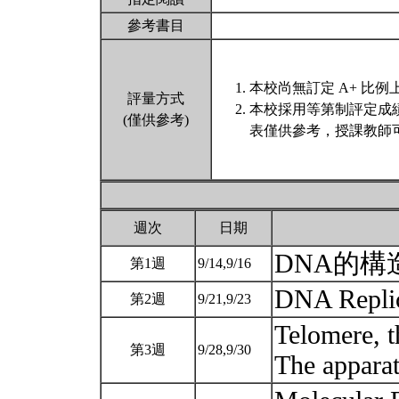
參考書目
本校尚無訂定 A+ 比例
評量方式
本校採用等第制評定成
(僅供參考)
表僅供參考，授課教師
週次
日期
DNA的
第1週
9/14,9/16
DNA Repli
第2週
9/21,9/23
Telomere, t
第3週
9/28,9/30
The appara