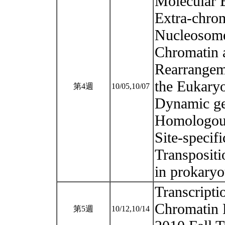
Molecular 
Extra-chr
Nucleosom
Chromatin 
Rearrangem
the Eukary
第4週
10/05,10/07
Dynamic g
Homologous
Site-specif
Transpositi
in prokary
Transcripti
Chromatin P
第5週
10/12,10/14