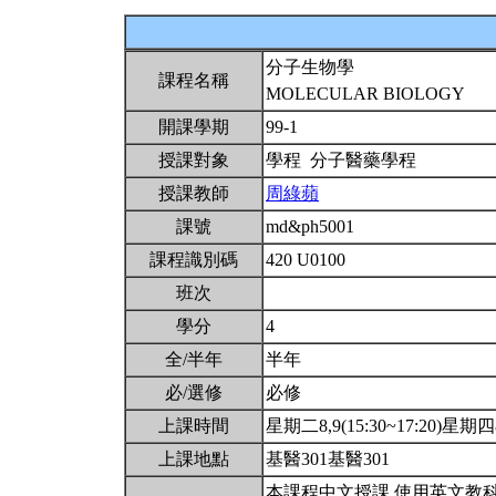
分子生物學
課程名稱
MOLECULAR BIOLOGY
開課學期
99-1
授課對象
學程 分子醫藥學程
授課教師
周綠蘋
課號
md&ph5001
課程識別碼
420 U0100
班次
學分
4
全/半年
半年
必/選修
必修
上課時間
星期二8,9(15:30~17:20)星期四8,
上課地點
基醫301基醫301
本課程中文授課,使用英文教