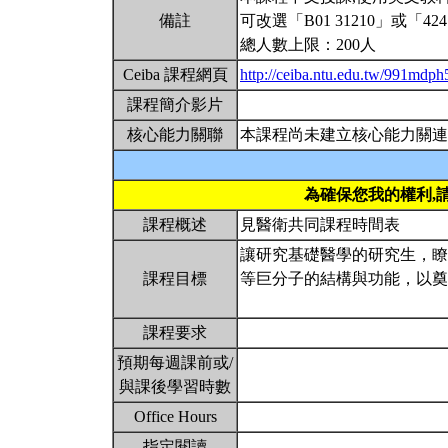
備註
可改選「B01 31210」或「424
總人數上限：200人
Ceiba 課程網頁
http://ceiba.ntu.edu.tw/991mdp
課程簡介影片
核心能力關聯
本課程尚未建立核心能力關連
為確保您我的權利,
課程概述
見醫衛共同課程時間表
讓研究基礎醫學的研究生，瞭
課程目標
等巨分子的結構與功能，以
課程要求
預期每週課前或/
與課後學習時數
Office Hours
指定閱讀