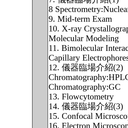
8 Spectrometry:Nuclea
9. Mid-term Exam
10. X-ray Crystallogr
Molecular Modeling
11. Bimolecular Intera
Capillary Electrophore
12. 儀器臨場介紹(2)
Chromatography:HPL
Chromatography:GC
13. Flowcytometry
14. 儀器臨場介紹(3)
15. Confocal Microsc
16. Electron Microsco