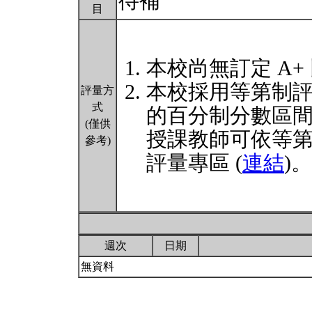
待補
目
本校尚無訂定 A+
本校採用等第制
評量方
式
的百分制分數區
(僅供
授課教師可依等
參考)
評量專區 (
連結
)。
週次
日期
無資料