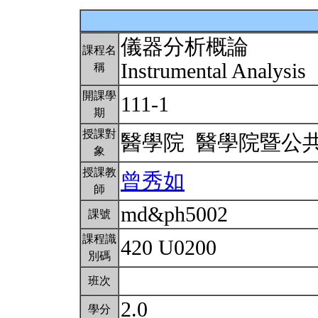
儀器分析概論
課程名
Instrumental Analysis
稱
開課學
111-1
期
授課對
醫學院 醫學院暨公
象
授課教
曾秀如
師
md&ph5002
課號
課程識
420 U0200
別碼
班次
2.0
學分