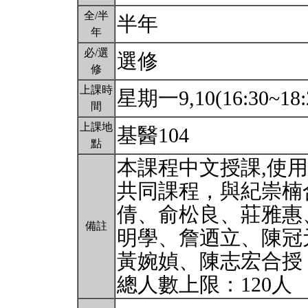
全/半
半年
年
必/選
選修
修
上課時
星期一9,10(16:30~18:
間
上課地
基醫104
點
本課程中文授課,使
共同課程，與紀崇楠
倩、俞松良、莊雅惠
備註
明學、詹迺立、陳冠
黃婉媜、陳志宏合授
總人數上限：120人