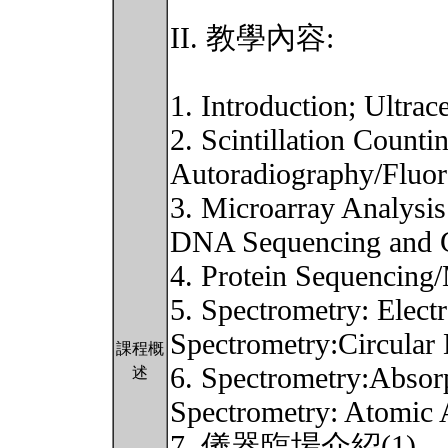
II. 教學內容:
1. Introduction; Ultrac
2. Scintillation Count
Autoradiography/Fluo
3. Microarray Analysis
DNA Sequencing and G
4. Protein Sequenci
5. Spectrometry: Elect
Spectrometry:Circular
課程概
6. Spectrometry:Absor
述
Spectrometry: Atomic 
7. 儀器臨場介紹(1)