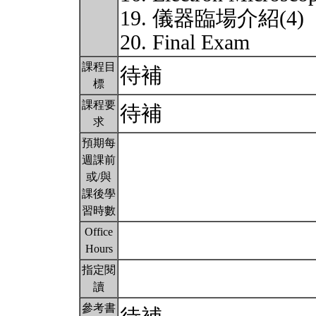
19. 儀器臨場介紹(4)
20. Final Exam
課程目
待補
標
課程要
待補
求
預期每
週課前
或/與
課後學
習時數
Office
Hours
指定閱
讀
參考書