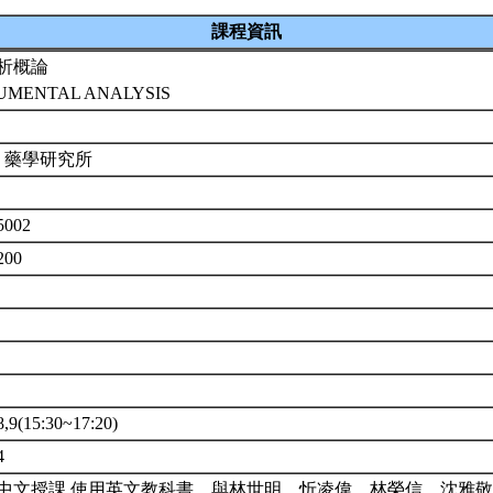
課程資訊
析概論
UMENTAL ANALYSIS
 藥學研究所
5002
200
(15:30~17:20)
4
中文授課,使用英文教科書。與林世明、忻凌偉、林榮信、沈雅