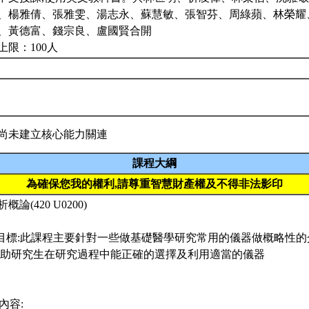
、楊雅倩、張雅雯、湯志永、蘇慧敏、張智芬、周綠蘋、林榮耀
、黃德富、錢宗良、盧國賢合開
上限：100人
尚未建立核心能力關連
課程大綱
為確保您我的權利,請尊重智慧財產權及不得非法影印
概論(420 U0200)
教學目標:此課程主要針對一些做基礎醫學研究常用的儀器做概略性的
幫助研究生在研究過程中能正確的選擇及利用適當的儀器
學內容: