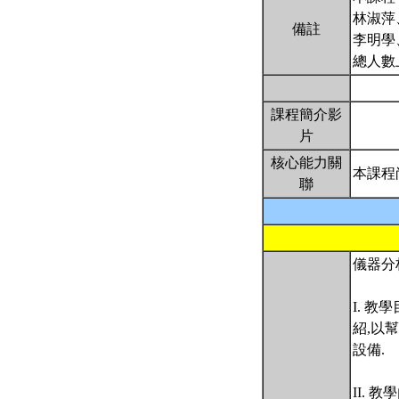
林淑萍
備註
李明學
總人數
課程簡介影
片
核心能力關
本課程
聯
儀器分析
I. 
紹,以
設備.
II. 教