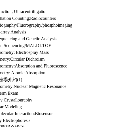
duction; Ultracentrifugation
illation Counting:Radiocounters
iography/Fluorography/phosphoimaging
oarray Analysis
uencing and Genetic Analysis
tein Sequencing/MALDI-TOF
trometry: Electrospray Mass
metry:Circular Dichroism
trometry:Absorption and Fluorescence
metry: Atomic Absorption
器臨場介紹(1)
rometry:Nuclear Magnetic Resonance
term Exam
ay Crystallography
ar Modeling
lecular Interaction:Biosensor
y Electrophoresis