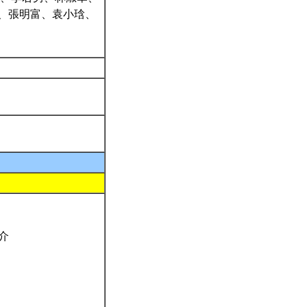
、張明富、袁小琀、
介