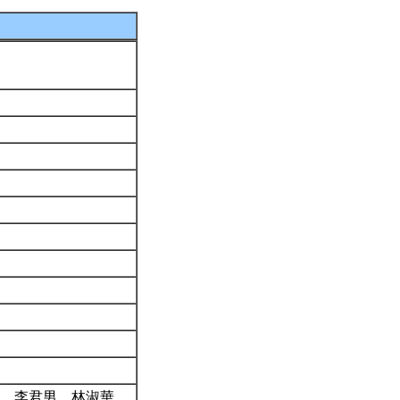
敬、李君男、林淑華、