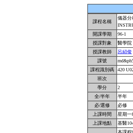
儀器分
課程名稱
INSTR
開課學期
96-1
授課對象
醫學院
授課教師
呂紹俊
課號
md&ph
課程識別碼
420 U0
班次
學分
2
全/半年
半年
必/選修
必修
上課時間
星期一8,9
上課地點
基醫10
本課程