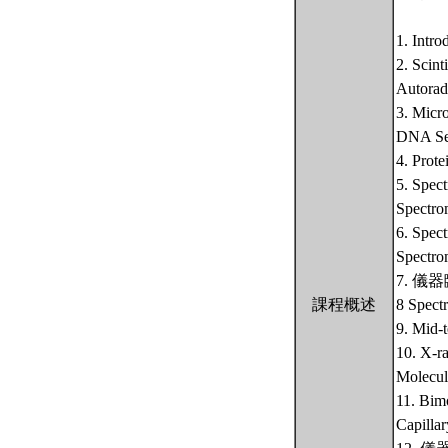
1. Intro
2. Scint
Autorad
3. Micr
DNA Seq
4. Pro
5. Spec
Spectro
6. Spec
Spectro
7. 儀
課程概述
8 Spect
9. Mid-
10. X-r
Molecul
11. Bimo
Capillar