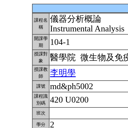
儀器分析概論
課程名
Instrumental Analysis
稱
開課學
104-1
期
授課對
醫學院 微生物及免
象
授課教
李明學
師
md&ph5002
課號
課程識
420 U0200
別碼
班次
2
學分