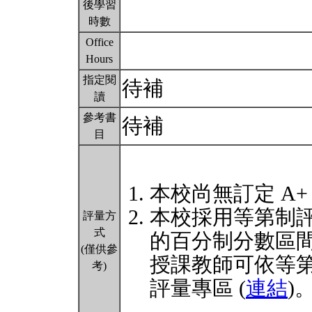
後學習
時數
Office
Hours
指定閱
待補
讀
參考書
待補
目
本校尚無訂定 A+
本校採用等第制
評量方
式
的百分制分數區
(僅供參
授課教師可依等
考)
評量專區 (
連結
)