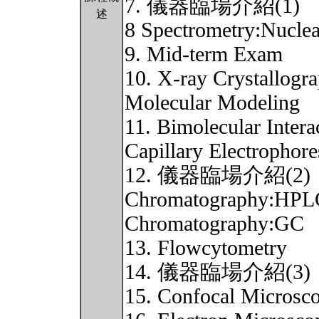
7. 儀器臨場介紹(1)
述
8 Spectrometry:Nucle
9. Mid-term Exam
10. X-ray Crystallogr
Molecular Modeling
11. Bimolecular Intera
Capillary Electrophore
12. 儀器臨場介紹(2)
Chromatography:HPL
Chromatography:GC
13. Flowcytometry
14. 儀器臨場介紹(3)
15. Confocal Microsc