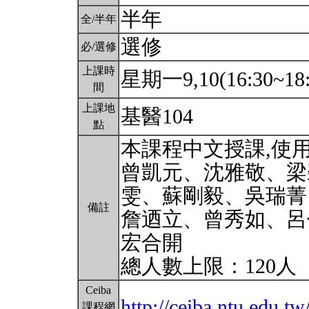
半年
全/半年
選修
必/選修
上課時
星期一9,10(16:30~18
間
上課地
基醫104
點
本課程中文授課,使
曾凱元、沈雅敬、梁
雯、蘇剛毅、吳瑞菁
備註
詹迺立、曾秀如、呂
宏合開
總人數上限：120人
Ceiba
http://ceiba.ntu.edu.
課程網