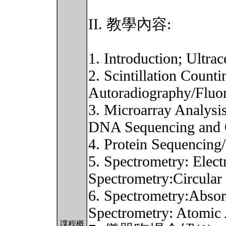
II. 教學內容:
1. Introduction; Ultrac
2. Scintillation Count
Autoradiography/Fluo
3. Microarray Analysi
DNA Sequencing and G
4. Protein Sequenci
5. Spectrometry: Elec
Spectrometry:Circular
6. Spectrometry:Absor
Spectrometry: Atomic
課程概