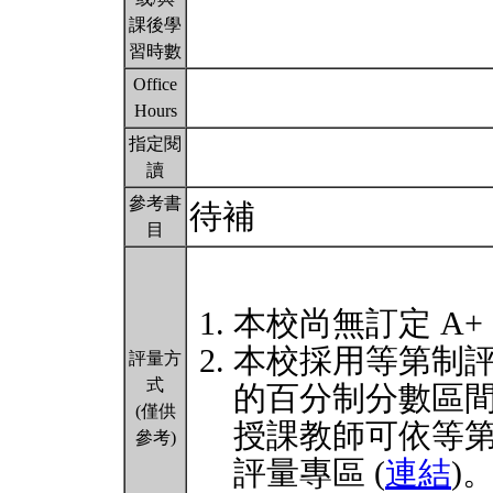
課後學
習時數
Office
Hours
指定閱
讀
參考書
待補
目
本校尚無訂定 A+
本校採用等第制
評量方
式
的百分制分數區
(僅供
授課教師可依等
參考)
評量專區 (
連結
)