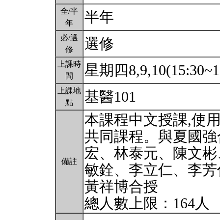
全/半
半年
年
必/選
選修
修
上課時
星期四8,9,10(15:30~1
間
上課地
基醫101
點
本課程中文授課,使
共同課程。與夏國強
宏、林泰元、陳文彬
備註
敏銓、李立仁、李芳
黃祥博合授
總人數上限：164人