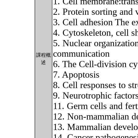
1. Cell membrane:trans
2. Protein sorting and v
3. Cell adhesion The ex
4. Cytoskeleton, cell s
5. Nuclear organization
communication
課程概
6. The Cell-division cy
述
7. Apoptosis
8. Cell responses to st
9. Neurotrophic factors
11. Germ cells and fert
12. Non-mammalian d
13. Mammalian devel
14. Cancer pathogenes