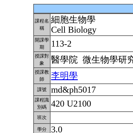
細胞生物學
課程名
Cell Biology
稱
開課學
113-2
期
授課對
醫學院 微生物學研
象
授課教
李明學
師
md&ph5017
課號
課程識
420 U2100
別碼
班次
3.0
學分