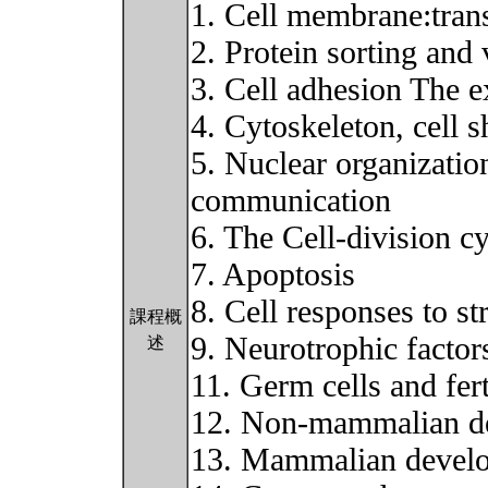
1. Cell membrane:trans
2. Protein sorting and 
3. Cell adhesion The e
4. Cytoskeleton, cell s
5. Nuclear organizatio
communication
6. The Cell-division cy
7. Apoptosis
8. Cell responses to st
課程概
9. Neurotrophic factor
述
11. Germ cells and fert
12. Non-mammalian d
13. Mammalian devel