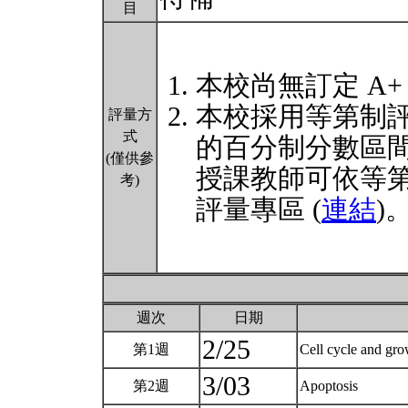
目
本校尚無訂定 A+
本校採用等第制
評量方
式
的百分制分數區
(僅供參
授課教師可依等
考)
評量專區 (
連結
)
週次
日期
2/25
第1週
Cell cycle and gro
3/03
第2週
Apoptosis