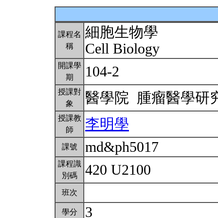
細胞生物學
課程名
Cell Biology
稱
開課學
104-2
期
授課對
醫學院 腫瘤醫學研
象
授課教
李明學
師
md&ph5017
課號
課程識
420 U2100
別碼
班次
3
學分