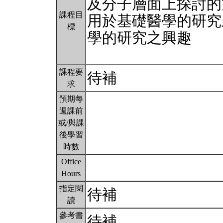
及分子層面上探討的
課程目
用於基礎醫學的研究
標
學的研究之興趣
課程要
待補
求
預期每
週課前
或/與課
後學習
時數
Office
Hours
指定閱
待補
讀
參考書
待補