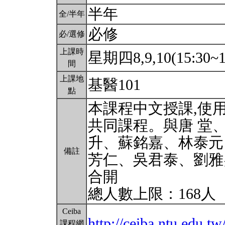
半年
全/半年
必修
必/選修
上課時
星期四8,9,10(15:30~1
間
上課地
基醫101
點
本課程中文授課,使
共同課程。與唐 堂
升、蘇銘嘉、林泰元
備註
芳仁、吳君泰、劉雅
合開
總人數上限：168人
Ceiba
http://ceiba.ntu.edu.
課程網