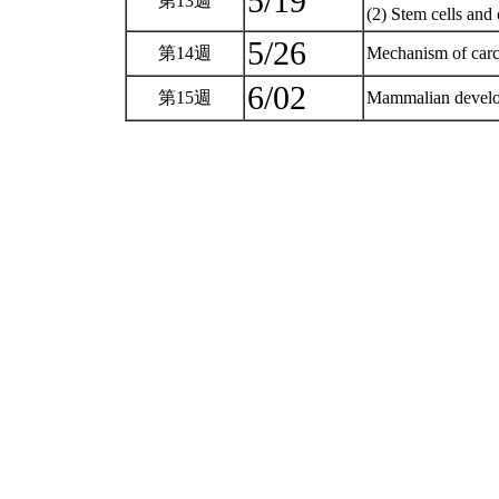
5/19
第13週
(2) Stem cells and
5/26
第14週
Mechanism of car
6/02
第15週
Mammalian devel