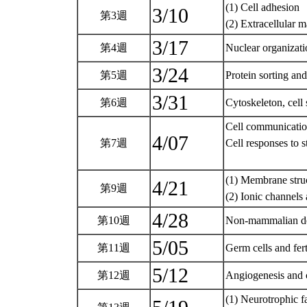
(1) Cell adhesion
3/10
第3週
(2) Extracellular m
3/17
第4週
Nuclear organizati
3/24
第5週
Protein sorting and
3/31
第6週
Cytoskeleton, cell
Cell communicati
4/07
第7週
Cell responses to s
(1) Membrane struc
4/21
第9週
(2) Ionic channels
4/28
第10週
Non-mammalian d
5/05
第11週
Germ cells and fer
5/12
第12週
Angiogenesis and 
(1) Neurotrophic fa