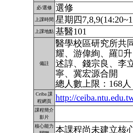
選修
必/選修
星期四7,8,9(14:20~1
上課時間
基醫101
上課地點
醫學校區研究所共同
耀、游偉絢、羅升
述諄、錢宗良、李
備註
寧、冀宏源合開
總人數上限：168
Ceiba 課
http://ceiba.ntu.edu
程網頁
課程簡介
影片
核心能力
本課程尚未建立核