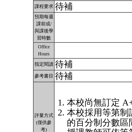
待補
課程要求
預期每週
課前或/
與課後學
習時數
Office
Hours
待補
指定閱讀
待補
參考書目
本校尚無訂定 A
本校採用等第制
評量方式
的百分制分數區
(僅供參
考)