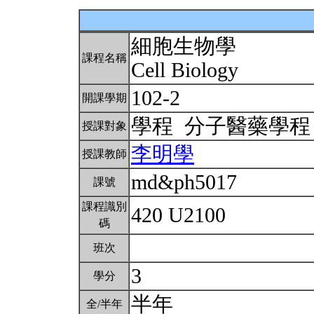
細胞生物學
課程名稱
Cell Biology
102-2
開課學期
學程 分子醫藥學
授課對象
李明學
授課教師
md&ph5017
課號
課程識別
420 U2100
碼
班次
3
學分
半年
全/半年