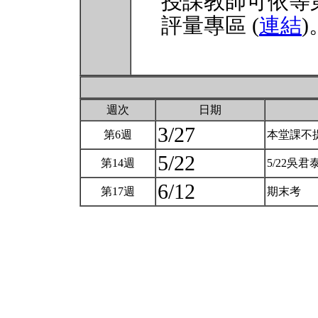
授課教師可依等
評量專區 (
連結
)
週次
日期
3/27
第6週
本堂課不
5/22
第14週
5/22吳
6/12
第17週
期末考