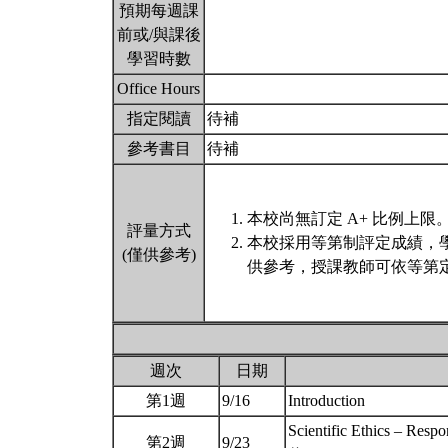
預期每週課
前或/與課後
學習時數
Office Hours
指定閱讀
待補
參考書目
待補
本校尚無訂定 A+ 比例上限
評量方式
本校採用等第制評定成績，
(僅供參考)
供參考，授課教師可依等第定
週次
日期
第1週
9/16
Introduction
Scientific Ethics –
第2週
9/23