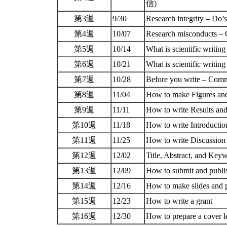
信)
第3週
9/30
Research integrity – Do’
第4週
10/07
Research misconducts – 
第5週
10/14
What is scientific writin
第6週
10/21
What is scientific writin
第7週
10/28
Before you write – Com
第8週
11/04
How to make Figures an
第9週
11/11
How to write Results a
第10週
11/18
How to write Introducti
第11週
11/25
How to write Discussio
第12週
12/02
Title, Abstract, and Key
第13週
12/09
How to submit and publi
第14週
12/16
How to make slides and 
第15週
12/23
How to write a grant
第16週
12/30
How to prepare a cover le