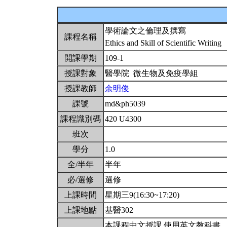
學術論文之倫理及撰寫
課程名稱
Ethics and Skill of Scientific Writing
開課學期
109-1
授課對象
醫學院 微生物及免疫學組
授課教師
余明俊
課號
md&ph5039
課程識別碼
420 U4300
班次
學分
1.0
全/半年
半年
必/選修
選修
上課時間
星期三9(16:30~17:20)
上課地點
基醫302
本課程中文授課,使用英文教科書。