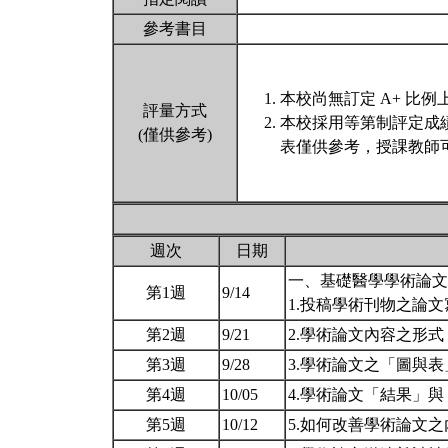
參考書目
本校尚無訂定 A+ 比例
評量方式
本校採用等第制評定成
(僅供參考)
表僅供參考，授課教師
週次
日期
一、基礎醫學學術論文
第1週
9/14
1.投稿學術刊物之論
第2週
9/21
2.學術論文內容之形式
第3週
9/28
3.學術論文之「圖與
第4週
10/05
4.學術論文「結果」
第5週
10/12
5.如何改善學術論文