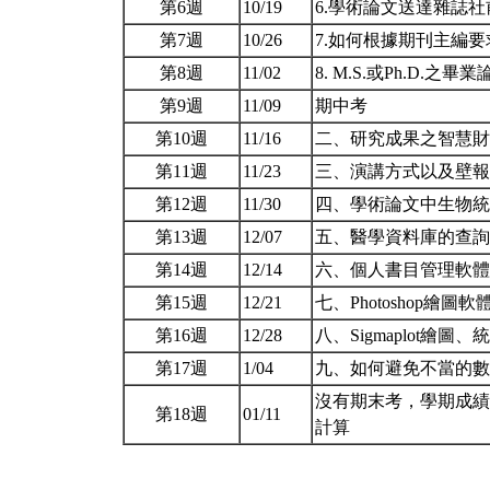
第6週
10/19
6.學術論文送達雜誌
第7週
10/26
7.如何根據期刊主編
第8週
11/02
8. M.S.或Ph.D.之
第9週
11/09
期中考
第10週
11/16
二、研究成果之智慧財產
第11週
11/23
三、演講方式以及壁
第12週
11/30
四、學術論文中生物統
第13週
12/07
五、醫學資料庫的查
第14週
12/14
六、個人書目管理軟體-E
第15週
12/21
七、Photoshop繪圖
第16週
12/28
八、Sigmaplot繪
第17週
1/04
九、如何避免不當的
沒有期末考，學期成績
第18週
01/11
計算