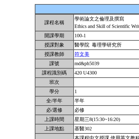
學術論文之倫理及撰寫
課程名稱
Ethics and Skill of Scientific Wr
開課學期
100-1
授課對象
醫學院 毒理學研究所
授課教師
符文美
課號
md&ph5039
課程識別碼
420 U4300
班次
學分
1
全/半年
半年
必/選修
必修
上課時間
星期三8(15:30~16:20)
上課地點
基醫302
本課程中文授課,使用英文教