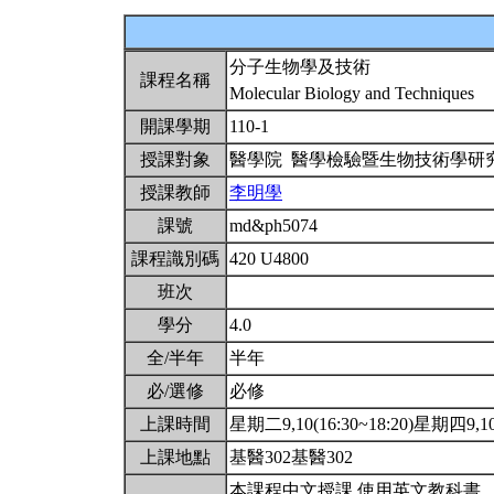
分子生物學及技術
課程名稱
Molecular Biology and Techniques
開課學期
110-1
授課對象
醫學院 醫學檢驗暨生物技術學研
授課教師
李明學
課號
md&ph5074
課程識別碼
420 U4800
班次
學分
4.0
全/半年
半年
必/選修
必修
上課時間
星期二9,10(16:30~18:20)星期四9,10(
上課地點
基醫302基醫302
本課程中文授課,使用英文教科書