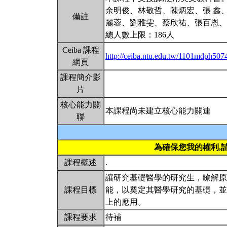
余明俊、林敬哲、陳炳宏、張 鑫
備註
麗蓉、劉雅雯、蔡欣祐、張百恩、
總人數上限：186人
Ceiba 課程
http://ceiba.ntu.edu.tw/1101mdph507
網頁
課程簡介影
片
核心能力關
本課程尚未建立核心能力關連
聯
為確保您我的權利,
課程概述
.
讓研究基礎醫學的研究生，瞭解原
課程目標
能，以奠定其醫學研究的基礎，並
上的應用。
課程要求
待補