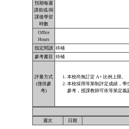
預期每週
課前或/與
課後學習
時數
Office
Hours
指定閱讀
待補
參考書目
待補
評量方式
本校尚無訂定 A+ 比例上限。
(僅供參
本校採用等第制評定成績，學
考)
參考，授課教師可依等第定義調
週次
日期