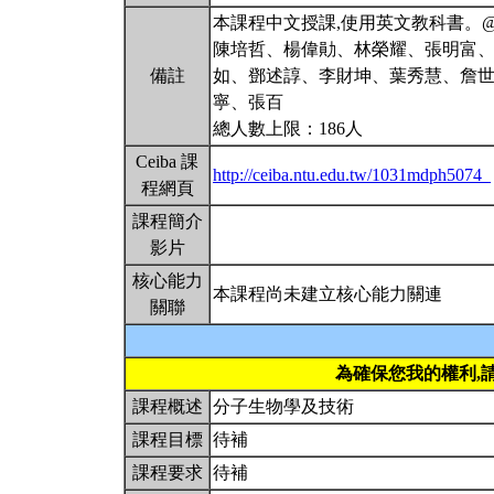
本課程中文授課,使用英文教科書。
陳培哲、楊偉勛、林榮耀、張明富、
備註
如、鄧述諄、李財坤、葉秀慧、詹
寧、張百
總人數上限：186人
Ceiba 課
http://ceiba.ntu.edu.tw/1031mdph5074_
程網頁
課程簡介
影片
核心能力
本課程尚未建立核心能力關連
關聯
為確保您我的權利,
課程概述
分子生物學及技術
課程目標
待補
課程要求
待補