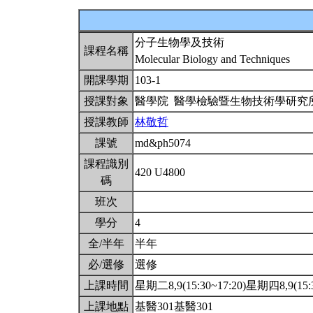
分子生物學及技術
課程名稱
Molecular Biology and Techniques
開課學期
103-1
授課對象
醫學院 醫學檢驗暨生物技術學研
授課教師
林敬哲
課號
md&ph5074
課程識別
420 U4800
碼
班次
學分
4
全/半年
半年
必/選修
選修
上課時間
星期二8,9(15:30~17:20)星期四8,9(15:3
上課地點
基醫301基醫301