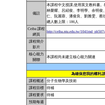
本課程中文授課,使用英文教科書。
林榮耀、呂紹俊、李明學、余明俊
備註
仁、阮麗蓉、潘俊良、劉雅雯、蔡
總人數上限：186人
Ceiba 課程
http://ceiba.ntu.edu.tw/1041md_ph507
網頁
課程簡介
影片
核心能力
本課程尚未建立核心能力關連
關聯
為確保您我的權利,
課程概述
分子生物學及技術
課程目標
待補
課程要求
待補
預期每週