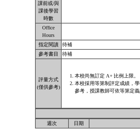
課前或/與
課後學習
時數
Office
Hours
指定閱讀
待補
參考書目
待補
本校尚無訂定 A+ 比例上限。
評量方式
本校採用等第制評定成績，學
(僅供參考)
參考，授課教師可依等第定義
週次
日期