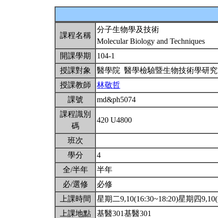
分子生物學及技術
課程名稱
Molecular Biology and Techniques
開課學期
104-1
授課對象
醫學院 醫學檢驗暨生物技術學研
授課教師
林敬哲
課號
md&ph5074
課程識別
420 U4800
碼
班次
學分
4
全/半年
半年
必/選修
必修
上課時間
星期二9,10(16:30~18:20)星期四9,10(1
上課地點
基醫301基醫301