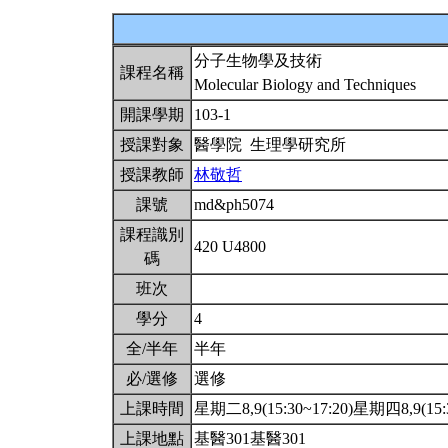
分子生物學及技術
課程名稱
Molecular Biology and Techniques
開課學期
103-1
授課對象
醫學院 生理學研究所
授課教師
林敬哲
課號
md&ph5074
課程識別
420 U4800
碼
班次
學分
4
全/半年
半年
必/選修
選修
上課時間
星期二8,9(15:30~17:20)星期四8,9(15:
上課地點
基醫301基醫301