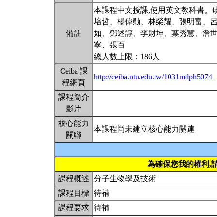
本課程中文授課,使用英文教科書。
培哲、楊偉勛、林榮耀、張明富、呂
備註
如、鄧述諄、李財坤、葉秀慧、詹
寧、張百
總人數上限：186人
Ceiba 課
http://ceiba.ntu.edu.tw/1031mdph5074_
程網頁
課程簡介
影片
核心能力
本課程尚未建立核心能力關連
關聯
為確保您我的權利,
課程概述
分子生物學及技術
課程目標
待補
課程要求
待補