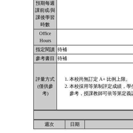
預期每週
課前或/與
課後學習
時數
Office
Hours
指定閱讀
待補
參考書目
待補
評量方式
本校尚無訂定 A+ 比例上限。
(僅供參
本校採用等第制評定成績，學
考)
參考，授課教師可依等第定義調
週次
日期