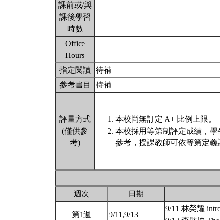
課前或/與
課後學習
時數
Office
Hours
指定閱讀
待補
參考書目
待補
評量方式
本校尚無訂定 A+ 比例上限。
(僅供參
本校採用等第制評定成績，學
考)
參考，授課教師可依等第定義
週次
日期
9/11 林榮耀 intro
第1週
9/11,9/13