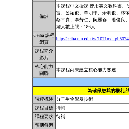
本課程中文授課,使用英文教科書。
富、呂紹俊、李明學、余明俊、林敬
備註
蔡幸真、李芳仁、阮麗蓉、潘俊良
總人數上限：186人
Ceiba 課程
http://ceiba.ntu.edu.tw/1071md_ph507
網頁
課程簡介
影片
核心能力
本課程尚未建立核心能力關連
關聯
為確保您我的權利,
課程概述
分子生物學及技術
課程目標
待補
課程要求
待補
預期每週