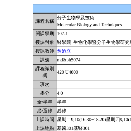
分子生物學及技術
課程名稱
Molecular Biology and Techniques
開課學期
107-1
授課對象
醫學院 生物化學暨分子生物學研
授課教師
詹迺立
課號
md&ph5074
課程識別
420 U4800
碼
班次
學分
4.0
全/半年
半年
必/選修
必修
上課時間
星期二9,10(16:30~18:20)星期四9,10(1
上課地點
基醫301基醫301