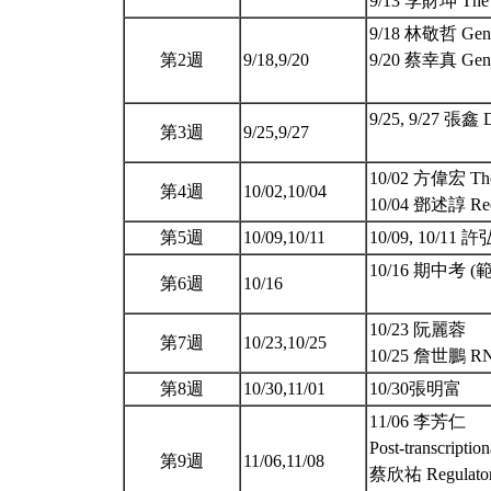
9/13 李財坤 The s
9/18 林敬哲 Gen
第2週
9/18,9/20
9/20 蔡幸真 Gen
9/25, 9/27 張鑫 D
第3週
9/25,9/27
10/02 方偉宏 The m
第4週
10/02,10/04
10/04 鄧述諄 Recom
第5週
10/09,10/11
10/09, 10/11 許弘明
10/16 期中考 (範圍
第6週
10/16
10/23 阮麗蓉
第7週
10/23,10/25
10/25 詹世鵬 RNA
第8週
10/30,11/01
10/30張明富
11/06 李芳仁
Post-transcription
第9週
11/06,11/08
蔡欣祐 Regulato