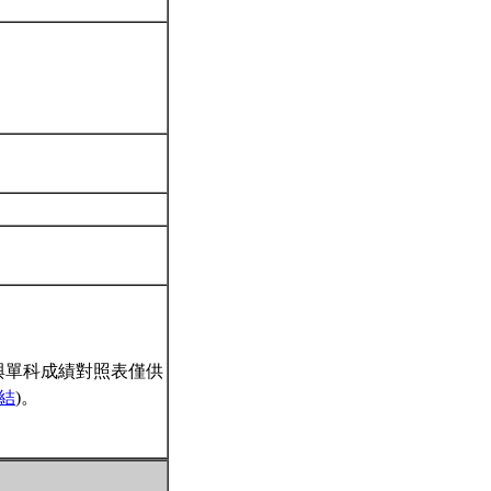
與單科成績對照表僅供
結
)。