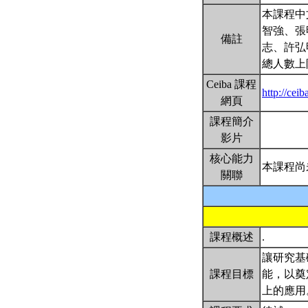
本課程中
智強、張
備註
志、許弘
總人數上
Ceiba 課程
http://ce
網頁
課程簡介
影片
核心能力
本課程尚
關聯
課程概述
.
讓研究基
課程目標
能，以奠
上的應