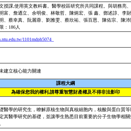
文授課,使用英文教科書。醫學校區研究所共同課程。與胡務亮
明富、詹迺立、余明俊、林敬哲、陳炳宏、張 鑫、鄧述諄、李
明、蔡幸真、阮麗蓉、劉雅雯、蔡欣祐、張百恩、陳佑宗、陳沛
限：186人
iba.ntu.edu.tw/1101mdph5074_
未建立核心能力關連
課程大綱
為確保您我的權利,請尊重智慧財產權及不得非法影印
礎醫學的研究生，瞭解原核生物與真核細胞內，核酸與蛋白質等
定其醫學研究的基礎，並讓學生熟悉目前重要的分子生物學相關
用。