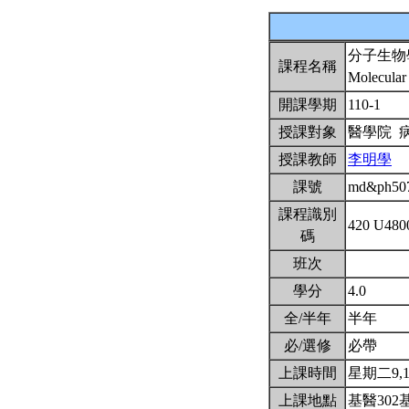
分子生物
課程名稱
Molecular
開課學期
110-1
授課對象
醫學院 
授課教師
李明學
課號
md&ph50
課程識別
420 U48
碼
班次
學分
4.0
全/半年
半年
必/選修
必帶
上課時間
星期二9,10
上課地點
基醫302