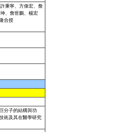
、許秉寧、方偉宏、詹
財坤、詹世鵬、楊宏
隆合授
巨分子的結構與功
技術及其在醫學研究