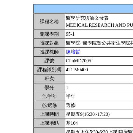
醫學研究與論文發表
課程名稱
MEDICAL RESEARCH AND PUB
開課學期
95-1
授課對象
醫學院 醫學院暨公共衛生學院
授課教師
陳培哲
課號
ClinMD7005
課程識別碼
421 M0400
班次
學分
1
全/半年
半年
必/選修
選修
上課時間
星期五9(16:30~17:20)
上課地點
基104
星期五下午5:30-6:30上課