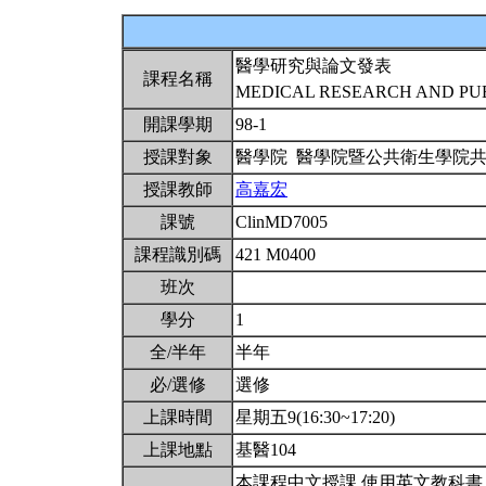
醫學研究與論文發表
課程名稱
MEDICAL RESEARCH AND PUB
開課學期
98-1
授課對象
醫學院 醫學院暨公共衛生學院
授課教師
高嘉宏
課號
ClinMD7005
課程識別碼
421 M0400
班次
學分
1
全/半年
半年
必/選修
選修
上課時間
星期五9(16:30~17:20)
上課地點
基醫104
本課程中文授課,使用英文教科書。星