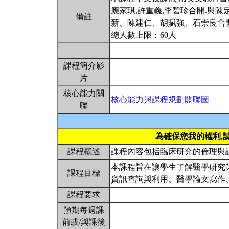
應家琪,許重義,李碧珍合開.與
備註
新、陳建仁、胡賦強、石崇良合
總人數上限：60人
課程簡介影
片
核心能力關
核心能力與課程規劃關聯圖
聯
為確保您我的權利,
課程概述
課程內容包括臨床研究的倫理與
本課程旨在讓學生了解醫學研究
課程目標
資訊查詢與利用、醫學論文寫作
課程要求
預期每週課
前或/與課後