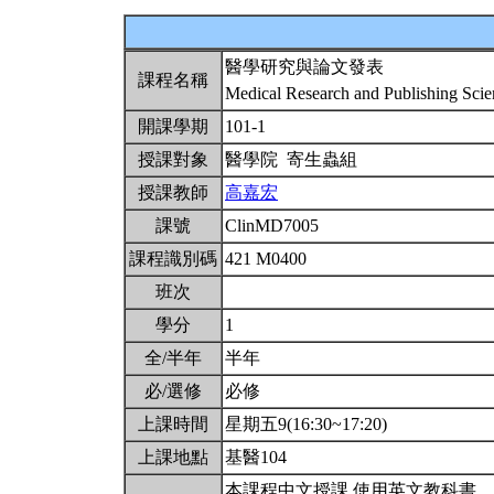
醫學研究與論文發表
課程名稱
Medical Research and Publishing Scie
開課學期
101-1
授課對象
醫學院 寄生蟲組
授課教師
高嘉宏
課號
ClinMD7005
課程識別碼
421 M0400
班次
學分
1
全/半年
半年
必/選修
必修
上課時間
星期五9(16:30~17:20)
上課地點
基醫104
本課程中文授課,使用英文教科書。週五