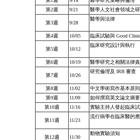
第1週
9/14
醫學研究策略與倫理
第2週
9/21
醫學人文社會領域之
醫學與法律
第3週
9/28
第4週
10/05
臨床試驗與 Good Clinical
臨床研究設計與執行
第5週
10/12
第6週
10/19
醫學研究之相關法律
研究倫理及 IRB 審查
第7週
10/26
第8週
11/02
中文學術寫作基本原
第9週
11/09
如何撰寫英文論文摘
第10週
11/16
實驗主持人發起臨床
流行病學在臨床醫的應
第11週
11/23
動物實驗須知
第12週
11/30