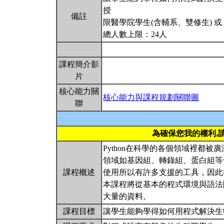
授
備註
限醫學院學生(含輔系、雙修生) 或
總人數上限：24人
課程簡介影
片
核心能力關
核心能力與課程規劃關聯圖
聯
為確保您我的權利,
Python在科學的各個領域裡都被
領域如基因組、轉錄組、蛋白組等也
課程概述
使用所以有許多支援的工具，因此
本課程將從基本的程式環境與語法
大量的資料。
課程目標
讓學生能夠學得如何用程式解決