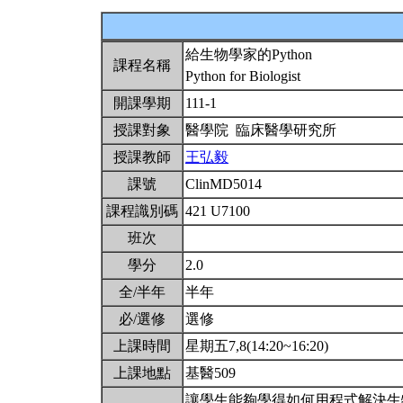
給生物學家的Python
課程名稱
Python for Biologist
開課學期
111-1
授課對象
醫學院 臨床醫學研究所
授課教師
王弘毅
課號
ClinMD5014
課程識別碼
421 U7100
班次
學分
2.0
全/半年
半年
必/選修
選修
上課時間
星期五7,8(14:20~16:20)
上課地點
基醫509
讓學生能夠學得如何用程式解決生