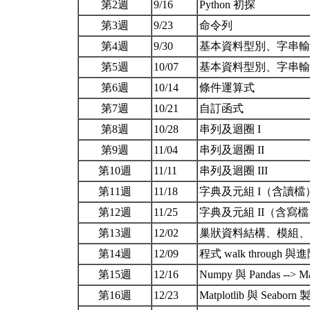
第2週
9/16
Python 初探
第3週
9/23
命令列
第4週
9/30
基本資料型別、字串輸
第5週
10/07
基本資料型別、字串輸出
第6週
10/14
條件運算式
第7週
10/21
自訂函式
第8週
10/28
串列及迴圈 I
第9週
11/04
串列及迴圈 II
第10週
11/11
串列及迴圈 III
第11週
11/18
字典及元組 I（含讀檔
第12週
11/25
字典及元組 II（含寫
第13週
12/02
巢狀資料結構、模組
第14週
12/09
程式 walk through 與進階
第15週
12/16
Numpy 與 Pandas --> Ma
第16週
12/23
Matplotlib 與 Seab