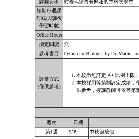
課程要求
對程式語言有興趣的生科院學生
預期每週課
前或/與課後
學習時數
Office Hours
指定閱讀
無
參考書目
Python for Biologist by Dr. Martin Jo
本校尚無訂定 A+ 比例上限
評量方式
本校採用等第制評定成績，
(僅供參考)
供參考，授課教師可依等第定
週次
日期
第1週
9/09
中秋節放假