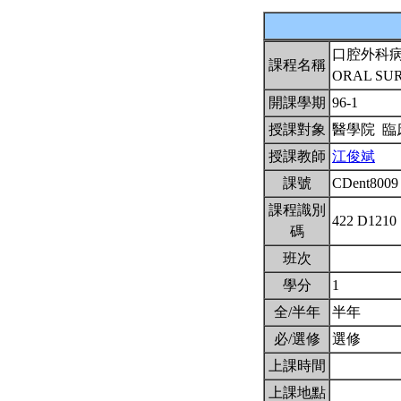
口腔外科
課程名稱
ORAL SU
開課學期
96-1
授課對象
醫學院 
授課教師
江俊斌
課號
CDent800
課程識別
422 D1210
碼
班次
學分
1
全/半年
半年
必/選修
選修
上課時間
上課地點