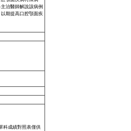
科主治醫師解說該病例
，以期提高口腔顎面疾
單科成績對照表僅供