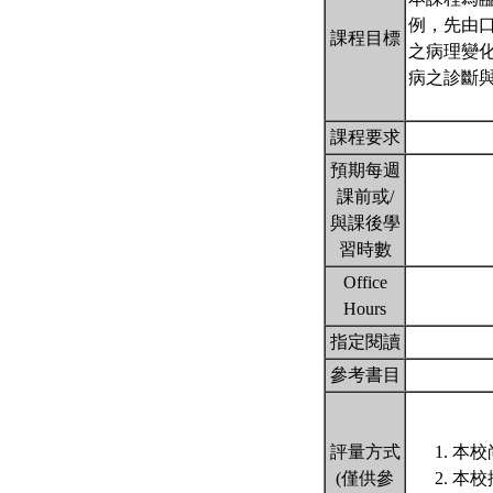
例，先由
課程目標
之病理變
病之診斷
課程要求
預期每週
課前或/
與課後學
習時數
Office
Hours
指定閱讀
參考書目
評量方式
本校
(僅供參
本校