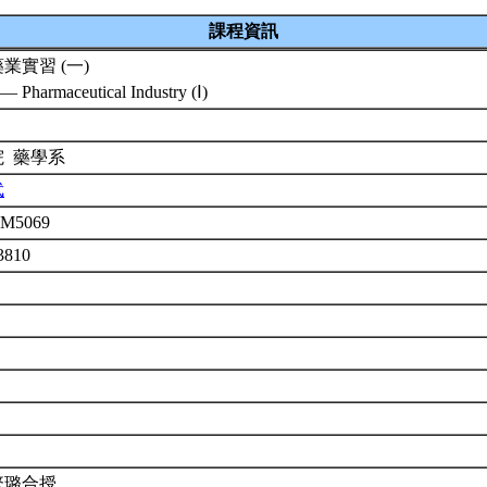
課程資訊
業實習 (一)
 Pharmaceutical Industry (Ⅰ)
院 藥學系
武
M5069
3810
繁璐合授