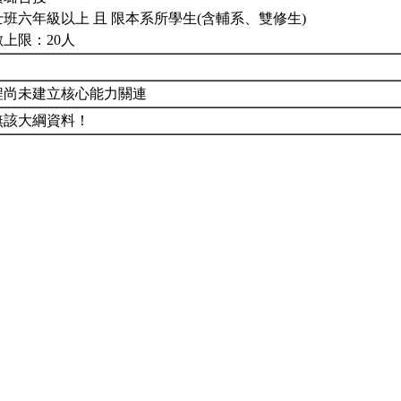
班六年級以上 且 限本系所學生(含輔系、雙修生)
上限：20人
程尚未建立核心能力關連
無該大綱資料！