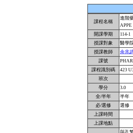
進階藥
課程名稱
APPE —
開課學期
114-1
授課對象
醫學
授課教師
余兆
課號
PHAR
課程識別碼
423 U
班次
學分
3.0
全/半年
半年
必/選修
選修
上課時間
上課地點
與孔