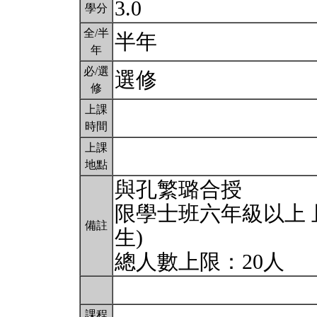
3.0
學分
全/半
半年
年
必/選
選修
修
上課
時間
上課
地點
與孔繁璐合授
限學士班六年級以上 
備註
生)
總人數上限：20人
課程