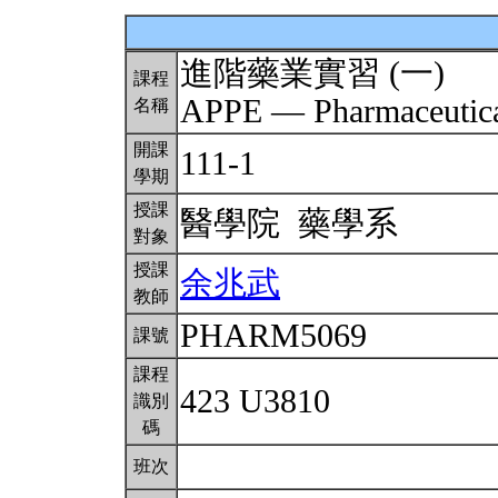
進階藥業實習 (一)
課程
APPE — Pharmaceutical
名稱
開課
111-1
學期
授課
醫學院 藥學系
對象
授課
余兆武
教師
PHARM5069
課號
課程
423 U3810
識別
碼
班次