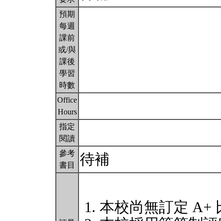
預期
每週
課前
或/與
課後
學習
時數
Office
Hours
指定
閱讀
參考
待補
書目
本校尚無訂定 A+