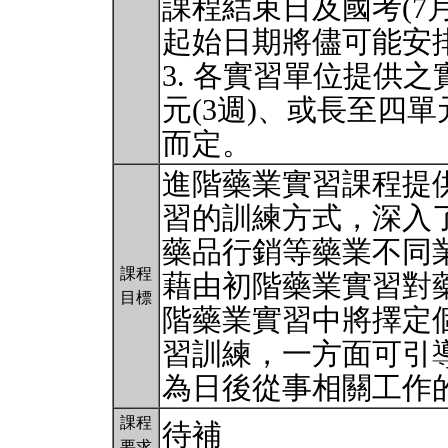
課程結束日及國考(7
起始日期將儘可能安排
3. 各實習單位提供
元(3週)、或長至四單
而定。
進階藥業實習課程提
習的訓練方式，深入
藥品行銷等藥業不同
課程
藉由初階藥業實習對
目標
階藥業實習中將擇定
習訓練，一方面可引
為日後從事相關工作
課程
待補
要求