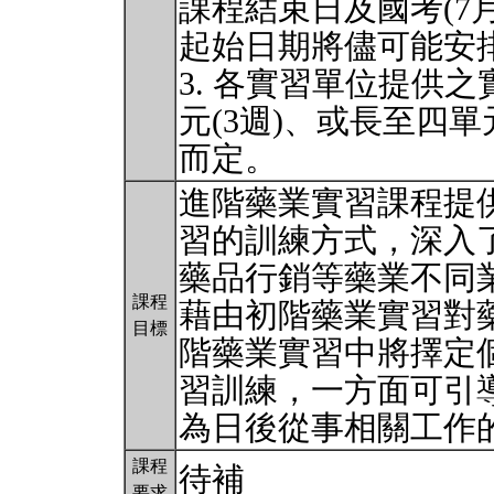
課程結束日及國考(7
起始日期將儘可能安排
3. 各實習單位提供
元(3週)、或長至四單
而定。
進階藥業實習課程提
習的訓練方式，深入
藥品行銷等藥業不同
課程
藉由初階藥業實習對
目標
階藥業實習中將擇定
習訓練，一方面可引
為日後從事相關工作
課程
待補
要求