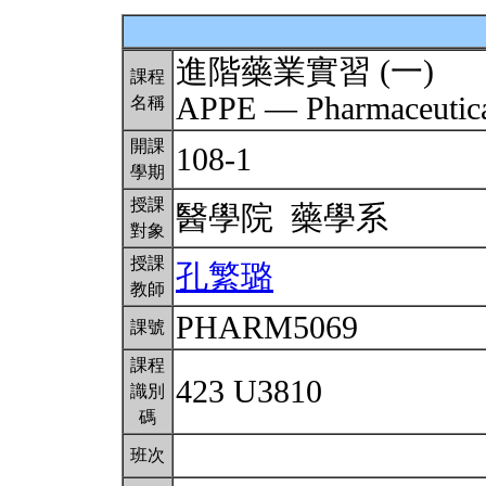
進階藥業實習 (一)
課程
APPE — Pharmaceutical
名稱
開課
108-1
學期
授課
醫學院 藥學系
對象
授課
孔繁璐
教師
PHARM5069
課號
課程
423 U3810
識別
碼
班次