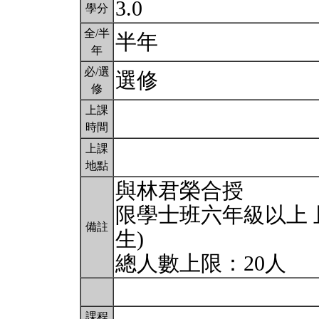
3.0
學分
全/半
半年
年
必/選
選修
修
上課
時間
上課
地點
與林君榮合授
限學士班六年級以上 
備註
生)
總人數上限：20人
課程