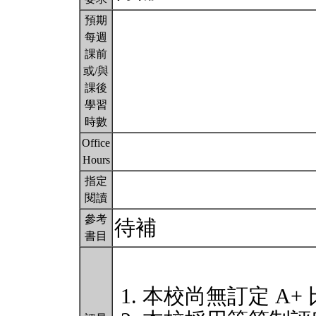
預期
每週
課前
或/與
課後
學習
時數
Office
Hours
指定
閱讀
參考
待補
書目
本校尚無訂定 A+