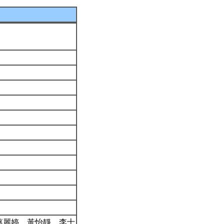
蔡麗婷、黃怡靜、李士