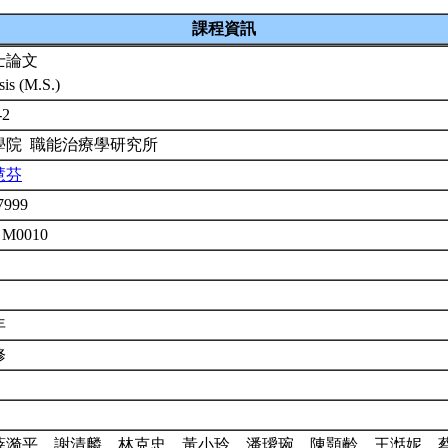
課程資訊
士論文
sis (M.S.)
-2
學院 職能治療學研究所
慧芬
7999
 M0010
年
修
薛漪平、謝清麟、林克忠、黃小玲、潘璦琬、陳顥齡、王湉妮、