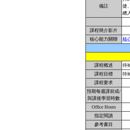
備註
捷
總
課程簡介影片
核心能力關聯
核
課程概述
待
課程目標
待
課程要求
預期每週課前或/
與課後學習時數
Office Hours
指定閱讀
參考書目