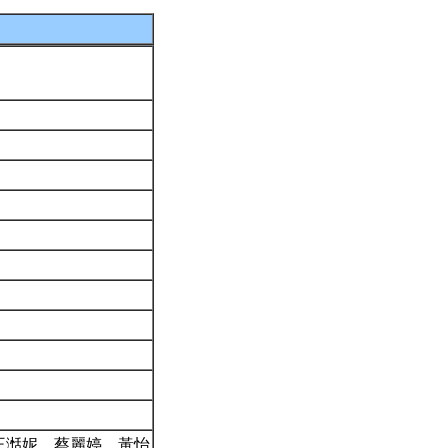
王湉妮、蔡麗婷、黃怡