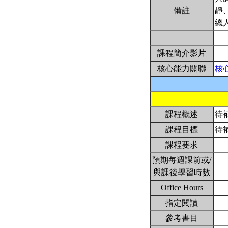
備註
靜
總
課程簡介影片
核心能力關聯
核
課程概述
待
課程目標
待
課程要求
預期每週課前或/
與課後學習時數
Office Hours
指定閱讀
參考書目