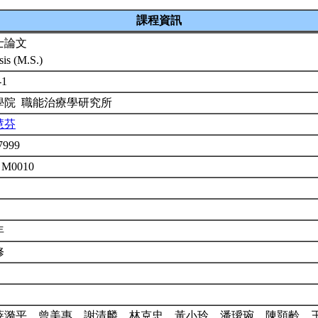
課程資訊
士論文
sis (M.S.)
-1
學院 職能治療學研究所
慧芬
7999
 M0010
年
修
薛漪平、曾美惠、謝清麟、林克忠、黃小玲、潘璦琬、陳顥齡、